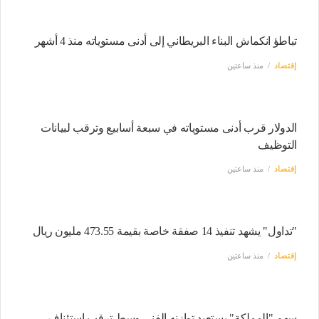
تباطؤ انكماش البناء البريطاني إلى أدنى مستوياته منذ 4 أشهر
إقتصاد
منذ ساعتين
الدولار قرب أدنى مستوياته في سبعة أسابيع وترقب لبيانات
التوظيف
إقتصاد
منذ ساعتين
"تداول" يشهد تنفيذ 14 صفقة خاصة بقيمة 473.55 مليون ريال
إقتصاد
منذ ساعتين
سهم "المملكة" يستعيد توازنه الفني وسط ترقب استئناف