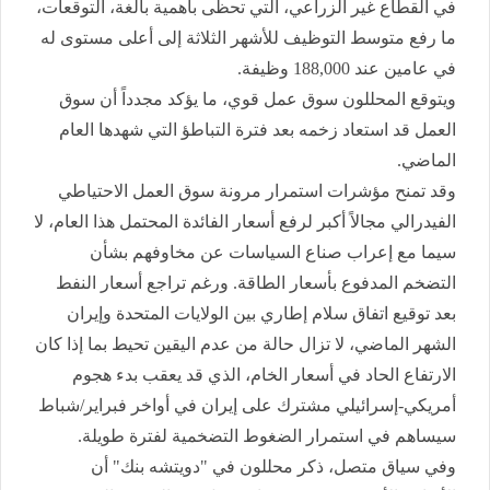
في القطاع غير الزراعي، التي تحظى بأهمية بالغة، التوقعات،
ما رفع متوسط ​​التوظيف للأشهر الثلاثة إلى أعلى مستوى له
في عامين عند 188,000 وظيفة.
ويتوقع المحللون سوق عمل قوي، ما يؤكد مجدداً أن سوق
العمل قد استعاد زخمه بعد فترة التباطؤ التي شهدها العام
الماضي.
وقد تمنح مؤشرات استمرار مرونة سوق العمل الاحتياطي
الفيدرالي مجالاً أكبر لرفع أسعار الفائدة المحتمل هذا العام، لا
سيما مع إعراب صناع السياسات عن مخاوفهم بشأن
التضخم المدفوع بأسعار الطاقة. ورغم تراجع أسعار النفط
بعد توقيع اتفاق سلام إطاري بين الولايات المتحدة وإيران
الشهر الماضي، لا تزال حالة من عدم اليقين تحيط بما إذا كان
الارتفاع الحاد في أسعار الخام، الذي قد يعقب بدء هجوم
أمريكي-إسرائيلي مشترك على إيران في أواخر فبراير/شباط
سيساهم في استمرار الضغوط التضخمية لفترة طويلة.
وفي سياق متصل، ذكر محللون في "دويتشه بنك" أن