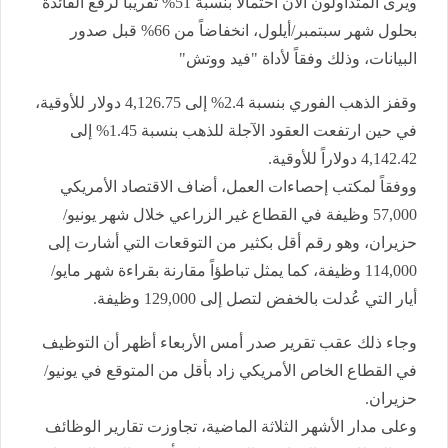
ويرى المتداولون الآن احتمالاً بنسبة 51% تقريباً لرفع الفائدة
بحلول شهر سبتمبر/أيلول، انخفاضاً من 66% قبل صدور
البيانات، وذلك وفقاً لأداة "فيد ووتش"
وقفز الذهب الفوري بنسبة 2.4% إلى 4,126.75 دولار للأوقية،
في حين ارتفعت العقود الآجلة للذهب بنسبة 1.45% إلى
4,142.42 دولاراً للأوقية.
ووفقاً لمكتب إحصاءات العمل، أضاف الاقتصاد الأمريكي
57,000 وظيفة في القطاع غير الزراعي خلال شهر يونيو/
حزيران، وهو رقم أقل بكثير من التوقعات التي أشارت إلى
114,000 وظيفة، كما يمثل تباطؤاً مقارنة بقراءة شهر مايو/
أيار التي عُدلت بالخفض لتصل إلى 129,000 وظيفة.
وجاء ذلك عقب تقرير صدر أمس الأربعاء أظهر أن التوظيف
في القطاع الخاص الأمريكي زاد بأقل من المتوقع في يونيو/
حزيران.
وعلى مدار الأشهر الثلاثة الماضية، تجاوزت تقارير الوظائف