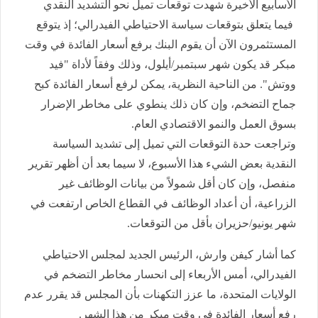
الأسابيع الأخيرة شهدت توقعات تميل نحو التشديد النقدي
فيما يتعلق بتوقعات سياسة الاحتياطي الفيدرالي؛ إذ يتوقع
المستثمرون الآن أن يقوم البنك برفع أسعار الفائدة في وقت
مبكر قد يكون شهر سبتمبر/أيلول، وذلك وفقاً لأداة "فيد
ووتش". من الناحية النظرية، يمكن لرفع أسعار الفائدة كبح
جماح التضخم، وإن كان ذلك ينطوي على مخاطر الإضرار
بسوق العمل والنمو الاقتصادي العام.
وتراجعت حدة التوقعات التي تميل إلى تشديد السياسة
النقدية بعض الشيء هذا الأسبوع، لا سيما بعد أن أظهر تقرير
منفصل، وإن كان أقل شمولاً من بيانات الوظائف غير
الزراعية، أن أعداد الوظائف في القطاع الخاص ارتفعت في
شهر يونيو/حزيران بأقل من التوقعات.
كما أشار كيفن وارش، الرئيس الجديد لمجلس الاحتياطي
الفيدرالي، أمس الأربعاء إلى انحسار مخاطر التضخم في
الولايات المتحدة، ما عزز التكهنات بأن المجلس قد يقرر عدم
رفع أسعار الفائدة في وقت مبكر من هذا الشهر.