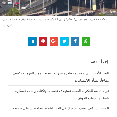
محافظة الجيزة: غلق جزئي لمطلع كوبري 15 مايو لمدة يومين لتنفيذ أعمال صيانة الفواصل
العرضية
إقرأ ايضا
البحر الأحمر على موعد مع طفرة بترولية، شعبة المواد البترولية تكشف
مفاجأة بشأن الاكتشافات
قوات تابعة للحكومة اليمنية تستهدف تجمعات وثكنات وآليات عسكرية
تابعة لمليشيات الحوثي
للمحجبات، كيف تعتنين بشعرك في الحر الشديد وتحافظين على صحته؟