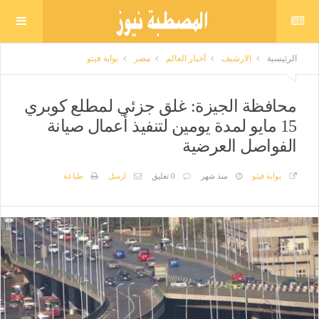
الرئيسية
الارشيف
أخبار العالم
مصر
بوابة فيتو
محافظة الجيزة: غلق جزئي لمطلع كوبري
15 مايو لمدة يومين لتنفيذ أعمال صيانة
الفواصل العرضية
بوابة فيتو
منذ شهر
0 تعليق
ارسل
طباعة