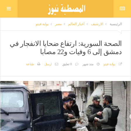
الرئيسية
الارشيف
أخبار العالم
مصر
بوابة فيتو
الصحة السورية: ارتفاع ضحايا الانفجار في
دمشق إلى 6 وفيات و22 مصابا
بوابة فيتو
منذ شهر
0 تعليق
ارسل
طباعة