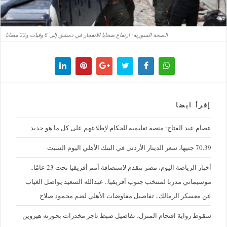
الصحة السورية: ارتفاع ضحايا الانفجار في دمشق إلى 6 وفيات و22 مصابا
إقرأ ايضا
عصام عبد الفتاح: منصة تعليمية للحكام لإطلاعهم على كل ما هو جديد
70.39 جنيها، سعر الدينار الأردني في البنك الأهلي اليوم السبت
أخبار الرياضة اليوم، مصر تتقدم لاستضافة أمم أفريقيا تحت 23 عامًا..
موسيماني مدربا لمنتخب جنوب أفريقيا.. عبدالله السعيد يواصل الغياب
عن معسكر الزمالك.. تفاصيل مفاوضات الأهلي لضم محمود صلاح
سقوط رواية اقتحام المنزل، تفاصيل ضبط تاجر مخدرات بحوزته هيروين