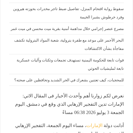
سقوط رواية اقتحام المنزل، تفاصيل ضبط تاجر مخدرات بحوزته هيروين
وفرد خرطوش بشبرا الخيمة
مصرع عنصر إجرامي خلال مداهمة أمنية بقرية ميت محسن في ميت غمر
البحر الأحمر على موعد مع طفرة بترولية، شعبة المواد البترولية تكشف
مفاجأة بشأن الاكتشافات
قوات تابعة للحكومة اليمنية تستهدف تجمعات وثكنات وآليات عسكرية
تابعة لمليشيات الحوثي
للمحجبات، كيف تعتنين بشعرك في الحر الشديد وتحافظين على صحته؟
نعرض لكم زوارنا أهم وأحدث الأخبار فى المقال الاتي:
الإمارات تدين التفجير الإرهابي الذي وقع في دمشق, اليوم
الجمعة 3 يوليو 2026 06:38 مساءً
أدانت دولة
الإمارات
، مساء اليوم الجمعة، التفجير الإرهابي