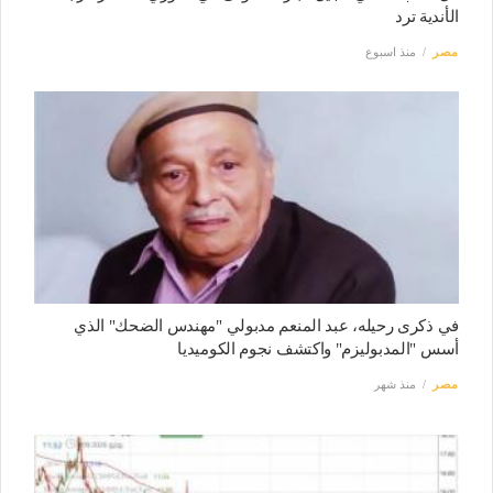
الأندية ترد
مصر
منذ اسبوع
في ذكرى رحيله، عبد المنعم مدبولي "مهندس الضحك" الذي
أسس "المدبوليزم" واكتشف نجوم الكوميديا
مصر
منذ شهر