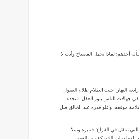
سأله أحدهم: لماذا تحمل المصباح وأنت لا
رابعة النهار! حيث الظلام ظلام العقول
تقي جهالات الناس بنور العقل، فتجده:
سلامة موقفه، وعلو قدره عند الخالق قبل
لتي تنتقل في الفراغ؛ فتنيره وتملأ
المعلومات المُدركة بنور الفهم،