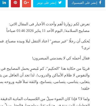
إنشر على الفيسبوك
إنشر على تويتر
نعرض لكم زوارنا أهم وأحدث الأخبار فى المقال الاتي:
مصابيح السلامة!, اليوم الأحد 11 يناير 2026 01:46 صباحاً
يُحكى أن رجلًا "غير مبصرٍ" اعتاد التنقل ليلا وبيده مصباح. ف
ترى؟
فقال أحمله كي لا يصدمني المبصرون!
قريبًا من حكاية هذا "الحكيم"، كم مُبصرٍ يحمل المصابيح في 
والنفوس لا ظلام الأماكن والدروب!، لذا تجد أن العاقل من ي
يتغابى، يتناسى، يتسامى، يتسامح، والثقة تملأ قلبه وروحه ب
خلقه!
ولما لا؟ فإذا كان الضوء سيلٌ من الجُسيمات المادية الدقيقة ا
الخطوات المترددة في جنباته ثقةً بمواضعها، فالعقل سيلٌ من 