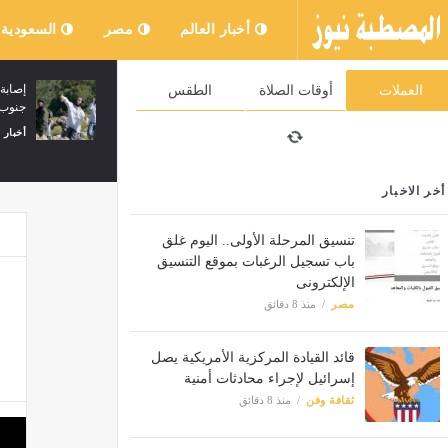
أخبار العالم
مصر
السعودية
موعد تاريخي.. الأهلي يواجه برشلونة فى
العملات
أوقات الصلاة
الطقس
«كامب نو» 19 أغسطس
جنوب 
الرياضة
منذ 8 دقائق
أخبار 
أخر الاخبار
تنسيق المرحلة الأولى.. اليوم غلق
باب تسجيل الرغبات بموقع التنسيق
الإلكترونى
مصر
منذ 8 دقائق
قائد القيادة المركزية الأمريكية يصل
إسرائيل لإجراء محادثات أمنية
ثقافة وفن
منذ 8 دقائق