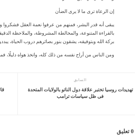
إن الرعاة ترى ما لا يرى الضأن
يبقى أنه قدر البشر، فمنهم من عرفوا نعمة العقل فشكروا واه
بالقراءة المتنوعة، والمخالطة المشروطة، والملاحظة الدقيق
بركة الله وبتوفيقه، يشقون بنور بصائرهم دروب الحياة، يبدد
ومن الناس من أراح نفسه من ذلك كله، واتخذ هواه دليلًا، فمض
السابق
تهديدات روسيا تختبر علاقة دول الناتو بالولايات المتحدة
قائ
فى ظل سياسات ترامب
0 تعليق