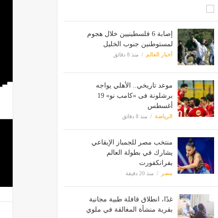
إصابة 6 فلسطينيين خلال هجوم
لمستوطنين جنوب الخليل
أخبار العالم
منذ 8 دقائق
موعد تاريخي.. الأهلي يواجه
برشلونة فى «كامب نو» 19
أغسطس
الرياضة
منذ 8 دقائق
منتخب مصر للجمباز الإيقاعي
يشارك في بطولة العالم
بفرانكفورت
مصر
منذ 20 دقيقة
غدًا، انطلاق قافلة طبية مجانية
بقرية منشأة المغالقة في ملوي