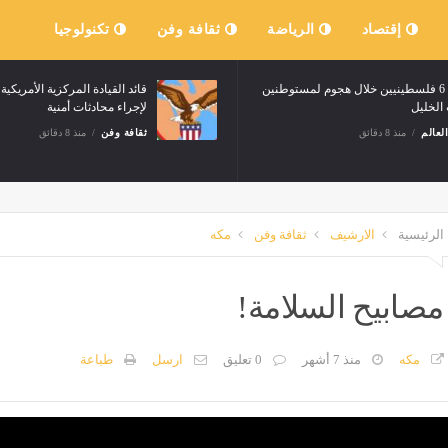
إقتصاد
الرياضة
ثقافة وفن
تكنولوجيا
إصابة 6 فلسطينيين خلال هجوم لمستوطنين
قائد القيادة المركزية الأمريكي
الخليل
لإجراء محادثات أمنية
العالم
منذ 8 دقائق
ثقافة وفن
منذ 8 دقائق
الرئيسية
الارشيف
ثقافة وفن
مكه
مصابيح السلامة!
مكه
منذ 7 أشهر
0 تعليق
ارسل
طباعة