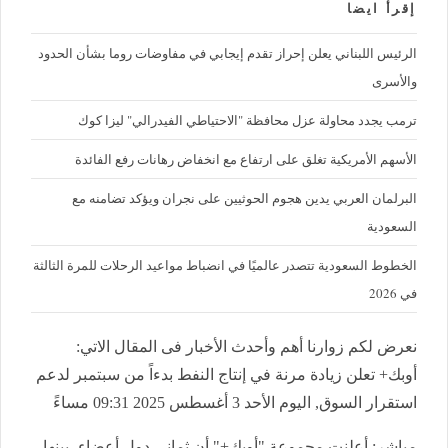
إقرأ ايضا
الرئيس اللبناني يعلن إحراز تقدم إيجابي في مفاوضات روما بشأن الحدود
والأسرى
ترمب يجدد محاولة عزل محافظة "الاحتياطي الفيدرالي" ليزا كوك
الأسهم الأمريكية تغلق على ارتفاع مع انخفاض رهانات رفع الفائدة
البرلمان العربي يدين هجوم الحوثيين على نجران ويؤكد تضامنه مع
السعودية
الخطوط السعودية تتصدر عالميًا في انضباط مواعيد الرحلات للمرة الثالثة
في 2026
نعرض لكم زوارنا أهم وأحدث الأخبار فى المقال الاتي:
أوبك+ تعلن زيادة مرنة في إنتاج النفط بدءاً من سبتمبر لدعم
استقرار السوق, اليوم الأحد 3 أغسطس 2025 09:31 مساءً
مباشر: أعلنت مجموعة "أوبك+" أن ثماني دول أعضاء، بينها