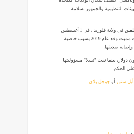
وتاكسي" لنصف سكان الولايات المتحدة
لهيئات التنظيمية والجمهور بسلامة
وتأتي هذه الخطوة القانونية في أعقاب حكم أصدرته هيئة محلفين في ولاية فلوريدا، في 1 أغسطس
الجاري، يقضي بتحمّل "تسلا" مسؤولية بنسبة 33% عن حادث مميت وقع عام 2019 بسبب خاصية
محكمة الشركة بدفع تعويضات تُقدّر بنحو 243 مليون دولار، بينما نفت "تسلا" مسؤوليتها
على الحكم.
أبل ستور
أو
جوجل بلاي