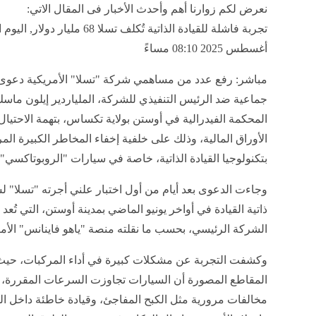
نعرض لكم زوارنا أهم وأحدث الأخبار فى المقال الاتي:
أغسطس 2025 08:10 مساءً
مباشر: رفع عدد من مساهمي شركة "تسلا" الأمريكية دعوى
جماعية ضد الرئيس التنفيذي للشركة، الملياردير إيلون ماسك
المحكمة الفيدرالية في أوستن بولاية تكساس، بتهمة الاحتيا
الأوراق المالية، وذلك على خلفية إخفاء المخاطر الكبيرة الم
بتكنولوجيا القيادة الذاتية، خاصة في سيارات "الروبوتاكسي".
وجاءت الدعوى بعد أيام من أول اختبار علني أجرته "تسلا" لس
ذاتية القيادة في أواخر يونيو الماضي بمدينة أوستن، التي تُعد
الشركة الرئيسي، بحسب ما نقلته منصة "ياهو فاينانس" الأمر
وكشفت التجربة عن مشكلات كبيرة في أداء المركبات، حي
المقاطع المصورة أن السيارات تجاوزت السرعات المقررة، 
مخالفات مرورية مثل الكبح المفاجئ، وقيادة خاطئة داخل ال