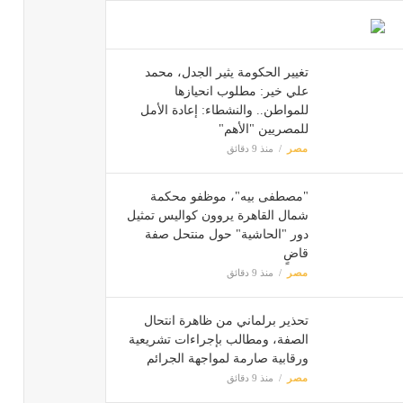
تغيير الحكومة يثير الجدل، محمد
علي خير: مطلوب انحيازها
للمواطن.. والنشطاء: إعادة الأمل
للمصريين "الأهم"
مصر
منذ 9 دقائق
"مصطفى بيه"، موظفو محكمة
شمال القاهرة يروون كواليس تمثيل
دور "الحاشية" حول منتحل صفة
قاضٍ
مصر
منذ 9 دقائق
تحذير برلماني من ظاهرة انتحال
الصفة، ومطالب بإجراءات تشريعية
ورقابية صارمة لمواجهة الجرائم
مصر
منذ 9 دقائق