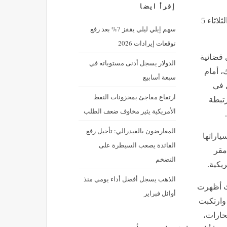
إقرأ ايضا
تجربة فاشلة للقيادة الذاتية تُكلف تسلا 68 مليار دولار, اليوم الثلاثاء 5
سهم إيلي ليلي يقفز 7% بعد رفع
توقعات إيرادات 2026
 قضائية
الدولار يسجل أدنى مستوياته في
، أمام
سبعة أسابيع
ل في
ارتفاع مفاجئ بمخزونات النفط
رتبطة
الأمريكية يثير مخاوف ضعف الطلب
المعارضون بالفيدرالي: تأجيل رفع
ياراتها
الفائدة يصعب السيطرة على
 مقر
التضخم
يكية.
الذهب يسجل أفضل أداء يومي منذ
ث أظهرت
أوائل فبراير
وارتكبت
حارات،