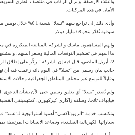
واعتلاء الأرصفة، وإنزال الركاب في منتصف الطرق السريع
الأمان في هذه المركبات.
وأدى ذلك إلى تراجع سهم "تسل
سوقية تُقدّر بنحو 68 مليار دولار.
واتهم المساهمون ماسك والشركة بالمبالغة المتكررة في مدى ف
ما أسهم في تضخيم التوقعات المالية وسعر السهم. واستشهد
22 أبريل الماضي، قال فيه إن الشركة "تركّز على إطلاق ال
جانب بيان رسمي من "تسلا" في اليوم ذاته زعمت فيه أن نهجها ف
وقابلاً للتوسع عبر مختلف المناطق الجغرافية وحالات الاستخ
ولم تُصدر "تسلا" أي تعليق رسمي حتى الآن بشأن الدعوى، ا
فيابهاف تانجا، وسلفه زاكاري كيركهورن، كمتهمينفي القضية.
وتكتسب خدمة "الروبوتاكسي" أهمية استراتيجية لـ"تسلا" 
سياراتها الكهربائية التقليدية، وتصاعد الانتقادات المرتبطة 