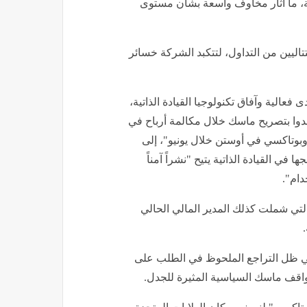
ة، ما أثار مخاوف واسعة بشأن مستوى
ا" بنسبة 6.1% خلال يومين متتاليين من التداول، لتتكبد الشركة خسائر
عالية وآفاق تكنولوجيا القيادة الذاتية،
وا بتصريح ماسك خلال مكالمة أرباح في
روبوتاكسي في أوستن خلال يونيو"، إلى
ي القيادة الذاتية يتيح "نشراً آمناً
دام".
لتي شملت كذلك المدير المالي الحالي
في ظل التراجع الملحوظ في الطلب على
بمواقف ماسك السياسية المثيرة للجدل.