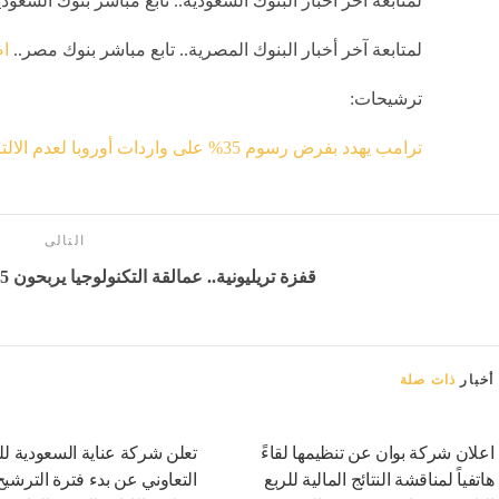
لمتابعة آخر أخبار البنوك السعودية.. تابع مباشر بنوك السعودي
لمتابعة آخر أخبار البنوك المصرية.. تابع مباشر بنوك مصر..
ا
ترشيحات:
ترامب يهدد بفرض رسوم 35% على واردات أوروبا لعدم الالتزام بالتعهدات الاستثمارية
التالى
قفزة تريليونية.. عمالقة التكنولوجيا يربحون 1.5 تريليون دولار في أسبوع
أخبار
ذات صلة
اعلان شركة بوان عن تنظيمها لقاءً
تعلن شركة عناية السعودية لل
هاتفياً لمناقشة النتائج المالية للربع
التعاوني عن بدء فترة الترشي