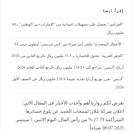
إقرأ ايضا
"الخزامى" تحصل على تسهيلات ائتمانية من "الإمارات دبي الوطني" بـ40
مليون ريال
" الأعمال المتعددة" تتلقى أمر شراء من "إس تي سي" لتطوير مبنى T4
"الحفر العربية" تتحول للخسارة بـ 31.5 مليون ريال بالربع الثاني من 2026
أرباح "أديس" تتراجع إلى 128.53 مليون ريال بالربع الثاني للعام 2026
"أديس" تقرر توزيع أرباح نقدية بقيمة 220.8 مليون ريال عن النصف الأول
2026
نعرض لكم زوارنا أهم وأحدث الأخبار فى المقال الاتي:
اعلان شركة مُلان لمنتجات الحديد عن بلوغ خسائرها
المتراكمة 27.79 % من رأس المال, اليوم الاثنين 1 سبتمبر
2025 08:07 صباحاً