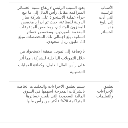
الأسباب
يعود السبب الرئيس لارتفاع نسبة الخسائر
الرئيسة
المتراكمة مقابل رأس المال إلى ما نتج
التي أدت
جراء عملية الاستحواذ على شركة ميار
إلى بلوغ
الدولية للصناعة، حيث تم ادراج مخصص
هذه
للمخزون المتقادم، ومخصص المدفوعات
الخسائر
المقدمة للموردين، ومخصص خسائر
ائتمانية، بلغ اجمالي تلك المخصصات مبلغ
2.3 مليون ريال سعودي.
بالإضافة إلى تمويل صفقة الاستحواذ من
خلال التمويلات الداخلية للشركة، مما أثر
على رأس المال العامل، وكفاءة العمليات
التشغيلية.
تطبيق
سيتم تطبيق الاجراءات والتعليمات الخاصة
الإجراءات
بالشركات المدرجة اسهمها في السوق
والتعليمات
المالية السعودية التي بلغت خسائرها
المتراكمة 20% فأكثر من رأس مالها