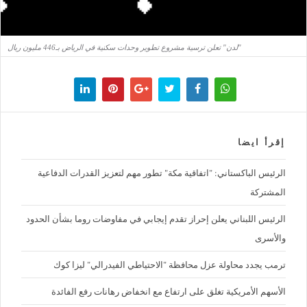
"لدن" تعلن ترسية مشروع تطوير وحدات سكنية في الرياض بـ446 مليون ريال
إقرأ ايضا
الرئيس الباكستاني: "اتفاقية مكة" تطور مهم لتعزيز القدرات الدفاعية
المشتركة
الرئيس اللبناني يعلن إحراز تقدم إيجابي في مفاوضات روما بشأن الحدود
والأسرى
ترمب يجدد محاولة عزل محافظة "الاحتياطي الفيدرالي" ليزا كوك
الأسهم الأمريكية تغلق على ارتفاع مع انخفاض رهانات رفع الفائدة