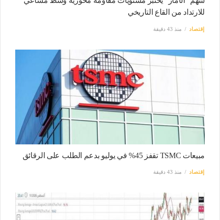
سهم "الآمار" يختبر مستويات مقاومة محورية وسط مساعي
للارتداد من القاع التاريخي
إقتصاد
منذ 43 دقيقة
مبيعات TSMC تقفز 45% في يوليو بدعم الطلب على الرقائق
إقتصاد
منذ 43 دقيقة