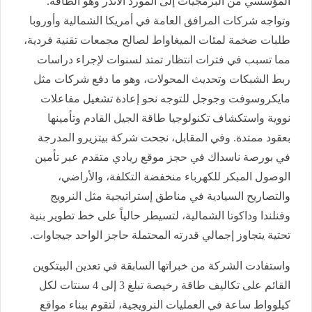
المؤسسي من البرمجيات إلى المورد الأندر وهو الطاقة.
وتواجه شركات المرافق العامة في أمريكا الشمالية وأوروبا
طلبات ضخمة لمئات الميغاواط لصالح مجمعات تقنية فردية،
مما تسبب في فترات انتظار تمتد لسنوات لإجراء دراسات
ربط الشبكات وتحديث المحولات، وهو ما دفع شركات مثل
مايكروسوفت وجوجل للتوجه نحو إعادة تشغيل مفاعلات
نووية واستكشاف تكنولوجيا طاقة الجيل القادم وتأمينها
بعقود ممتدة. وفي المقابل، نجحت شركة بيتزيرو المدرجة
في بورصة ناسداك في حجز موقع ريادي متقدم عبر تأمين
الوصول المبكر للكهرباء منخفضة التكلفة، والأراضي،
والتصاريح السيادية في مناطق إستراتيجية مثل النرويج
وفنلندا وداكوتا الشمالية، لتسيطر حالياً على خط تطوير بنية
تحتية يتجاوز إجمالي قدرته المحتملة حاجز الواحد جيجاوات.
واستفادت الشركة من خبراتها السابقة في تعدين البيتكوين
القائم على تكاليف طاقة رخيصة تبلغ 3 إلى 4 سنتات لكل
كيلوواط ساعة في العمليات النرويجية، لتقوم ببناء مواقع