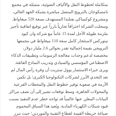
متكاملة لخطوط النقل والألياف الضوئية، متمثلة في مجمع
نامسكوجان بالنرويج المتصل مباشرة بشبكة الجهد العالي،
ومشروع كوكيماكي بفنلندا المستهدف بسعة 520 ميغاواط.
وسجلت الشركة اختراقاً تجارياً بارزاً عبر توقيع اتفاقية تأجير
ملزمة طويلة الأجل لمدة 15 عاماً مع شركة وان كيود
نيتوركس لاستئجار كامل سعة 110 ميغاواط في مجمعها
النرويجي بقيمة إجمالية تقدر بحوالي 2.6 مليار دولار،
مخصصة لدعم وحدات معالجة الرسومات وتطبيقات الذكاء
الاصطناعي المؤسسي والسيادي وتدريب النماذج الفائقة.
ويرى خبراء الاستثمار بوول ستريت أن وفرة رأس المال لم
تعد التحدي الأبرز لشركات التكنولوجيا الكبرى؛ بل تكمن
الأزمة في صعوبة توفير خطوط النقل والمحطات الفرعية
والمحولات الجاهزة، وسط توقعات تشير إلى أن نصف مراكز
البيانات المعلن عنها عالمياً قد تواجه خطر عدم التنفيذ بسبب
قيود شبكات الكهرباء المادية. ويُعيد هذا السباق المحموم
صياغة خريطة القيمة لقطاع التقنية والموردين؛ حيث تبرز