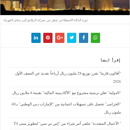
ثورة الذكاء الاصطناعي تنتقل من معركة الرقائق إلى سباق الكهرباء
إقرأ ايضا
"أفالون فارما" تقرر توزيع 28 مليون ريال أرباحاً نقدية عن النصف الأول
2026
"الدولية" تعلن ترسية مشروع مع "الأكاديمية المالية" بقيمة 4 ملايين ريال
"الخزامى" تحصل على تسهيلات ائتمانية من "الإمارات دبي الوطني" بـ40
مليون ريال
" الأعمال المتعددة" تتلقى أمر شراء من "إس تي سي" لتطوير مبنى T4