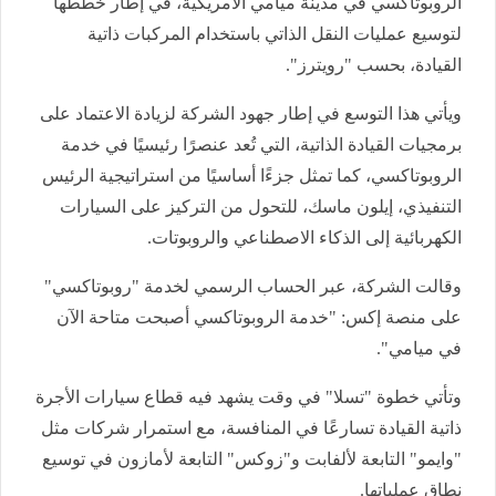
الروبوتاكسي في مدينة ميامي الأمريكية، في إطار خططها
لتوسيع عمليات النقل الذاتي باستخدام المركبات ذاتية
القيادة، بحسب "رويترز".
ويأتي هذا التوسع في إطار جهود الشركة لزيادة الاعتماد على
برمجيات القيادة الذاتية، التي تُعد عنصرًا رئيسيًا في خدمة
الروبوتاكسي، كما تمثل جزءًا أساسيًا من استراتيجية الرئيس
التنفيذي، إيلون ماسك، للتحول من التركيز على السيارات
الكهربائية إلى الذكاء الاصطناعي والروبوتات.
وقالت الشركة، عبر الحساب الرسمي لخدمة "روبوتاكسي"
على منصة إكس: "خدمة الروبوتاكسي أصبحت متاحة الآن
في ميامي".
وتأتي خطوة "تسلا" في وقت يشهد فيه قطاع سيارات الأجرة
ذاتية القيادة تسارعًا في المنافسة، مع استمرار شركات مثل
"وايمو" التابعة لألفابت و"زوكس" التابعة لأمازون في توسيع
نطاق عملياتها.