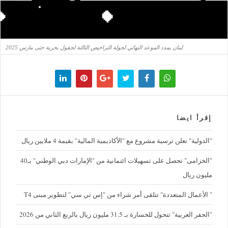
لبنان يمدد الموعد النهائي لجولة التراخيص الثالثة لحقول بحرية حتى مارس 2025
إقرأ ايضا
"الدولية" تعلن ترسية مشروع مع "الأكاديمية المالية" بقيمة 4 ملايين ريال
"الخزامى" تحصل على تسهيلات ائتمانية من "الإمارات دبي الوطني" بـ40
مليون ريال
" الأعمال المتعددة" تتلقى أمر شراء من "إس تي سي" لتطوير مبنى T4
"الحفر العربية" تتحول للخسارة بـ 31.5 مليون ريال بالربع الثاني من 2026