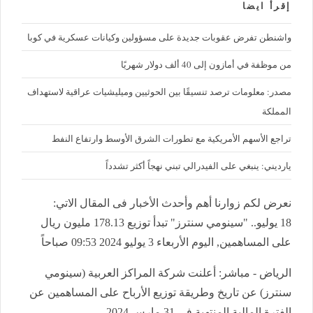
إقرأ ايضا
واشنطن تفرض عقوبات جديدة على مسؤولين وكيانات عسكرية في كوبا
من موظفة في أمازون إلى 40 ألف دولار شهريًا
مصدر: معلومات ترصد تنسيقًا بين الحوثيين وميليشيات عراقية لاستهداف
المملكة
تراجع الأسهم الأمريكية مع تطورات الشرق الأوسط وارتفاع النفط
يارديني: ينبغي على الفيدرالي تبني نهجاً أكثر تشدداً
نعرض لكم زوارنا أهم وأحدث الأخبار فى المقال الاتي:
18 يوليو.. "سينومي سنترز" تبدأ توزيع 178.13 مليون ريال
على المساهمين, اليوم الأربعاء 3 يوليو 2024 09:53 صباحاً
الرياض - مباشر: أعلنت شركة المراكز العربية (سينومي
سنترز) عن تاريخ وطريقة توزيع الأرباح على المساهمين عن
الفترة المالية المنتهية في
31
مارس 2024
.