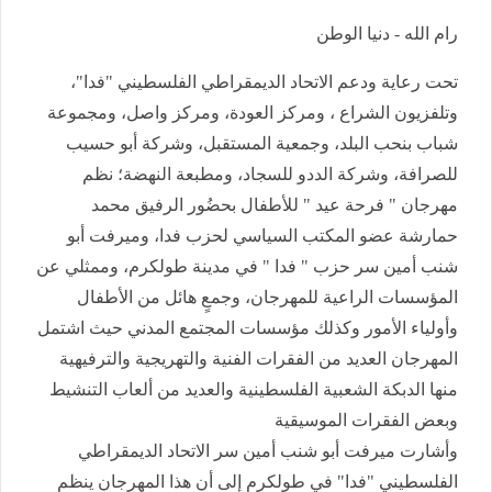
رام الله - دنيا الوطن
تحت رعاية ودعم الاتحاد الديمقراطي الفلسطيني "فدا"،
وتلفزيون الشراع ، ومركز العودة، ومركز واصل، ومجموعة
شباب بنحب البلد، وجمعية المستقبل، وشركة أبو حسيب
للصرافة، وشركة الددو للسجاد، ومطبعة النهضة؛ نظم
مهرجان " فرحة عيد " للأطفال بحضُور الرفيق محمد
حمارشة عضو المكتب السياسي لحزب فدا، وميرفت أبو
شنب أمين سر حزب " فدا " في مدينة طولكرم، وممثلي عن
المؤسسات الراعية للمهرجان، وجمعٍ هائل من الأطفال
وأولياء الأمور وكذلك مؤسسات المجتمع المدني حيث اشتمل
المهرجان العديد من الفقرات الفنية والتهريجية والترفيهية
منها الدبكة الشعبية الفلسطينية والعديد من ألعاب التنشيط
وبعض الفقرات الموسيقية
وأشارت ميرفت أبو شنب أمين سر الاتحاد الديمقراطي
الفلسطيني "فدا" في طولكرم إلى أن هذا المهرجان ينظم