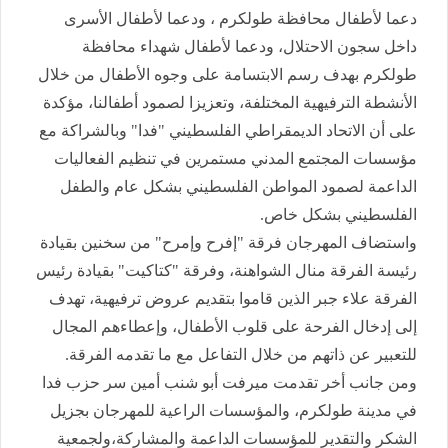
دعما لأطفال محافظة طولكرم ، ودعما لأطفال الأسرى
داخل سجون الاحتلال، ودعما لأطفال شهداء محافظة
طولكرم بهدف رسم الابتسامة على وجوه الأطفال من خلال
الأنشطة الترفيهية المختلفة، وتعزيزا لصمود أطفالنا، مؤكدة
على أن الاتحاد الديمقراطي الفلسطيني "فدا" وبالشراكة مع
مؤسسات المجتمع المدني مستمرين في تنظيم الفعاليات
الداعمة لصمود المواطن الفلسطيني بشكل عام والطفل
الفلسطيني بشكل خاص.
واستضاف المهرجان فرقة "إفرح وإمرح" من سخنين بقيادة
رئيسة الفرقة منال الشواهنة، وفرقة "كتاكيت" بقيادة رئيس
الفرقة علاء جبر الذين قاموا بتقديم عروض ترفيهية، تهدف
إلى إدخال الفرحة على قلوب الأطفال، وإعطاءهم المجال
للتعبير عن ذاتهم من خلال التفاعل مع ما تقدمه الفرقة.
ومن جانب أخر تقدمت ميرفت أبو شنب أمين سر حزب فدا
في مدينة طولكرم، والمؤسسات الراعية للمهرجان بجزيل
الشكر والتقدير للمؤسسات الداعمة والمشاركة،ولجمعية