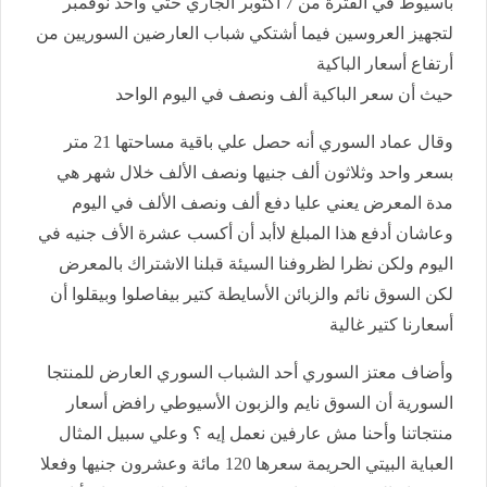
بأسيوط في الفترة من 7 اكتوبر الجاري حتي واحد نوفمبر
لتجهيز العروسين فيما أشتكي شباب العارضين السوريين من
أرتفاع أسعار الباكية
حيث أن سعر الباكية ألف ونصف في اليوم الواحد
وقال عماد السوري أنه حصل علي باقية مساحتها 21 متر
بسعر واحد وثلاثون ألف جنيها ونصف الألف خلال شهر هي
مدة المعرض يعني عليا دفع ألف ونصف الألف في اليوم
وعاشان أدفع هذا المبلغ لاأبد أن أكسب عشرة الأف جنيه في
اليوم ولكن نظرا لظروفنا السيئة قبلنا الاشتراك بالمعرض
لكن السوق نائم والزبائن الأسايطة كتير بيفاصلوا وبيقلوا أن
أسعارنا كتير غالية
وأضاف معتز السوري أحد الشباب السوري العارض للمنتجا
السورية أن السوق نايم والزبون الأسيوطي رافض أسعار
منتجاتنا وأحنا مش عارفين نعمل إيه ؟ وعلي سبيل المثال
العباية البيتي الحريمة سعرها 120 مائة وعشرون جنيها وفعلا