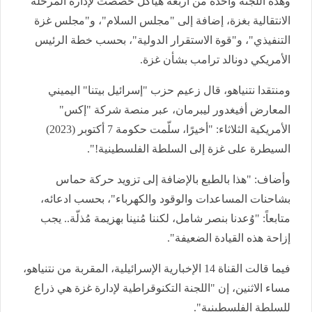
وهذه اللجنة واحدة من أربعة هياكل خُصصت لإدارة المرحلة
الانتقالية بغزة، إضافة إلى "مجلس السلام"، و"مجلس غزة
التنفيذي"، و"قوة الاستقرار الدولية"، بحسب خطة الرئيس
الأمريكي دونالد ترامب بشأن غزة.
ومنتقدا نتنياهو، قال زعيم حزب "إسرائيل بيتنا" اليميني
المعارض أفيغدور ليبرمان، عبر منصة شركة "إكس"
الأمريكية الثلاثاء: "أخيرًا، سلّمت حكومة 7 أكتوبر (2023)
السيطرة على غزة إلى السلطة الفلسطينية!".
وأضاف: "هذا بالطبع بالإضافة إلى تزويد حركة حماس
بشاحنات المساعدات والوقود والكهرباء"، بحسب ادعائه،
متابعاً: "وُعدنا بنصر شامل، لكننا مُنينا بهزيمة مُذلّة.. يجب
إزاحة هذه القيادة الضعيفة".
فيما قالت القناة 14 الإخبارية الإسرائيلية، المقربة من نتنياهو،
مساء الاثنين، إن "اللجنة التكنوقراطية لإدارة غزة هي ذراع
للسلطة الفلسطينية".