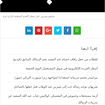
نتنياهو يعترض على شعار اللجنة الوطنية لإدارة غزة
إقرأ ايضا
لقطات من حفل زفاف حسام عبد المجيد نجم الزمالك السابق (فيديو)
أسعار الخردة الإلكترونية في سوق المستعمل اليوم الجمعة
بيراميدز يختتم تدريباته استعدادا لمواجهة ريزا سبورت التركي (صور)
شريهان توجه رسالة حب إلى شيرين عبد الوهاب قبل حفلها بالساحل
أزمة مستحقات وغموض في المعسكر، كواليس غياب عبد الله السعيد عن
تدريبات الزمالك