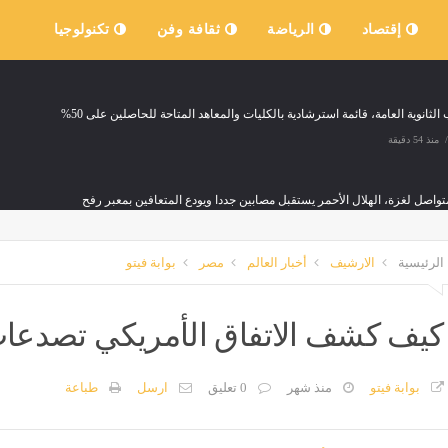
إقتصاد
الرياضة
ثقافة وفن
تكنولوجيا
الثانوية العامة، قائمة استرشادية بالكليات والمعاهد المتاحة للحاصلين على 50%
منذ 54 دقيقة
واصل لغزة، الهلال الأحمر يستقبل مصابين جددا ويودع المتعافين بمعبر رفح
منذ 54 دقيقة
الرئيسية
الارشيف
أخبار العالم
مصر
بوابة فيتو
سكري: الانتهاكات الإسرائيلية في فلسطين تعمق الأزمة الإنسانية وتهدد استقرار المنطقة
كيف كشف الاتفاق الأمريكي تصدعات 
منذ 54 دقيقة
وفاة عاملين 
بوابة فيتو
منذ شهر
0 تعليق
ارسل
طباعة
ياه الشرب عن مناطق بالهرم منتصف ليل الجمعة
مصر
منذ 54 دقيقة
منذ 54 دقيقة