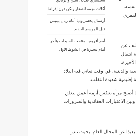
استشاري تغذية: اللبن والزبادي
نفسه،
أكلات مهمة للصغار ولكن دون إفراط
الفقري
أرسنال يخسر وديا أمام ريال بيتيس
قبل الموسم الجديد
أمم أفريقيا، منتخب السيدات يتأخر
ختلف عن
أمام نيجيريا في الشوط الأول
 انتقال
لأخيرة،
ية والدينية، في وقت تعاني فيه البلاد
 إقليمية شديدة التقلب.
ما أصبح مرآة تعكس أزمة أعمق تتعلق
 وبين الاعتبارات العقائدية والضرورات
بعيدًا عن المجال العام، بحيث تبدو