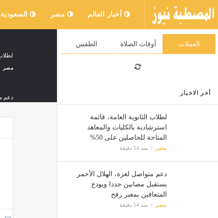
أخبار العالم
مصر
السعودية
العملات
أوقات الصلاة
الطقس
لطلاب 
مصر
أخر الاخبار
دعم مت
مصر
لطلاب الثانوية العامة، قائمة
استرشادية بالكليات والمعاهد
المتاحة للحاصلين على 50%
خبير ع
مصر
منذ 54 دقيقة
مصر
دعم متواصل لغزة، الهلال الأحمر
يستقبل مصابين جددا ويودع
المتعافين بمعبر رفح
قطع م
مصر
منذ 54 دقيقة
مصر