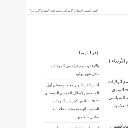
ثار تعلن انطلاق فعاليات النشاط الصيفي بالمتاحف
كيف كشف الاتفاق الأمريكي تصدعات النظام الإيراني؟
إقرأ ايضا
نيا: ما بين 3 و5 آلاف مهاجر ما زالوا في سبتة
كيف كشف الاتفاق الأمريكي تصدعات النظام الإيراني؟, اليوم الأربعاء 1
بالأرقام، حجم تراخيص المركبات
صر
منذ 55 دقيقة
خلال شهر يوليو
ع الولايات
أخبار الفن اليوم: محمد رمضان أول
 النووي،
رتفاع إنتاجية العمل في أمريكا مع خفض التكاليف
المنضمين لأبطال الموسم الرمضاني
م السياسي
قتصاد
منذ ساعة واحدة
2027.. تنافس كبير بين ألبومات
إسلامية
الصيف.. الهضبة يفتتح حفلات يلا
ساحل بالعلمين
لمحافظين،