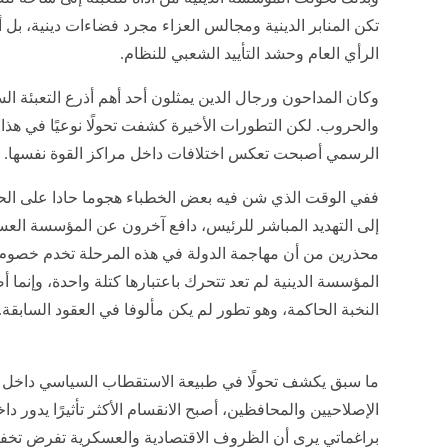
تكن المنابر الدينية ومجالس العزاء مجرد فضاءات دينية، 
الرأي العام وحشد التأييد الشعبي للنظام.
وكان المداحون ورجال الدين يمثلون أحد أهم أذرع التعبئة ا
والحروب. لكن التطورات الأخيرة كشفت تحولًا نوعيًا في هذا 
الرسمي أصبحت تعكس اختلافات داخل مراكز القوة نفسها.
ففي الوقت الذي شن فيه بعض الخطباء هجوما حادا على الح
إلى التهديد المباشر للرئيس، دافع آخرون عن المؤسسة ال
محذرين من أن مهاجمة الدولة في هذه المرحلة تخدم خصوم ا
المؤسسة الدينية لم تعد تتحرك باعتبارها كتلة واحدة، وإنما
النخبة الحاكمة، وهو تطور لم يكن مألوفا في العقود السابقة.
ما سبق يكشف تحولًا في طبيعة الاستقطاب السياسي داخل إ
الإصلاحيين والمحافظين، أصبح الانقسام الأكثر تأثيرًا يدور دا
براغماتي يرى أن الظروف الاقتصادية والعسكرية تفرض تخف