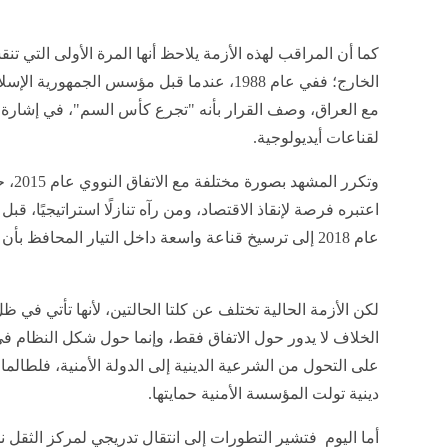
كما أن المراقب لهذه الأزمة يلاحظ أنها المرة الأولى التي تنق
الخارج؛ ففي عام 1988، عندما قبل مؤسس الجمهور
مع العراق، وصف القرار بأنه "تجرع كأس السم"، في إشارة إل
لقناعات أيديولوجية.
وتكرر
اعتبره فرصة لإنقاذ الاقتصاد، ومن رآه تنازلًا استراتيجيًا، ق
عام 2018 إلى ترسيخ قناعة واسعة داخل التيار المحافظ بأن واشنطن لا يمكن الوثوق بها.
لكن الأزمة الحالية تختلف عن كلتا الحالتين، لأنها تأتي في ظل
الخلاف لا يدور حول الاتفاق فقط، وإنما حول شكل النظام في
على التحول من الشرعية الدينية إلى الدولة الأمنية، فلطالم
دينية تولت المؤسسة الأمنية حمايتها.
أما اليوم فتشير التطورات إلى انتقال تدريجي لمركز الثقل 