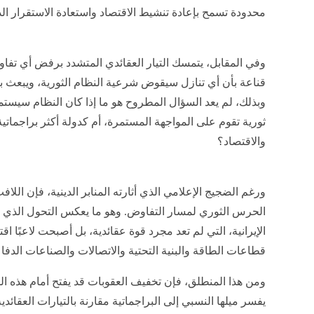
محدودة تسمح بإعادة تنشيط الاقتصاد واستعادة الاستقرار ال
وفي المقابل، يتمسك التيار العقائدي المتشدد برفض أي تفاوض
قناعة بأن أي تنازل سيقوض شرعية النظام الثورية، ويبعث 
وبذلك، لم يعد السؤال المطروح هو ما إذا كان النظام سيستم
ثورية تقوم على المواجهة المستمرة، أم كدولة أكثر براجماتية 
والاقتصاد؟
ورغم الضجيج الإعلامي الذي أثارته المنابر الدينية، فإن ا
الحرس الثوري لمسار التفاوض. وهو ما يعكس التحول الذي
الإيرانية، التي لم تعد مجرد قوة عقائدية، بل أصبحت لاعبًا ا
قطاعات الطاقة والبنية التحتية والاتصالات والصناعات الدفا
ومن هذا المنطلق، فإن تخفيف العقوبات قد يفتح أمام هذه ا
يفسر ميلها النسبي إلى البراجماتية مقارنة بالتيارات العقائدية 