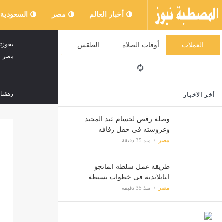
أخبار العالم
مصر
السعودية
بحوزته
العملات
أوقات الصلاة
الطقس
مصر
زهقنا
أخر الاخبار
مصر
وصلة رقص لحسام عبد المجيد
وعروسته في حفل زفافه
الأوقا
مصر
منذ 35 دقيقة
مصر
طريقة عمل سلطة المانجو
التايلاندية فى خطوات بسيطة
العثور
مصر
منذ 35 دقيقة
مصر