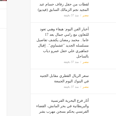
لقطات من حفل زفاف حسام عبد
المجيد نجم الزمالك السابق (فيديو)
مصر
منذ 37 دقيقة
أخبار الفن اليوم: هيفاء وهبي تعود
للتعاون مع رامي جمال بعد 17
عاما.. محمد رمضان يكشف تفاصيل
مسلسله الجديد "عشماوي".. إقبال
جماهيري علي حفل عمرو دياب
بالساحل
مصر
منذ 37 دقيقة
سعر الريال القطري مقابل الجنيه
في البنوك اليوم الجمعة
مصر
منذ 37 دقيقة
أثار فزع البحرية الفرنسية
والبريطانية في بحر المانش، القضاء
الفرنسي يحكم بسجن مهرب بشر