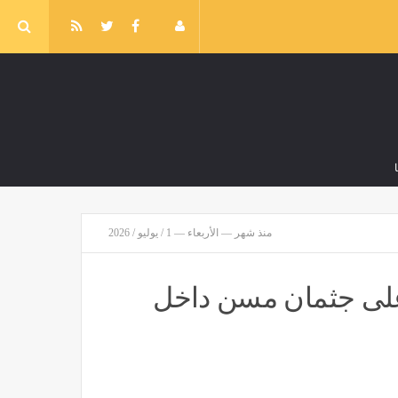
منذ شهر — الأربعاء — 1 / يوليو / 2026
رئيس إيران يكشف حقيقة وجود خلاف بين الحكومة والقوات المسلحة
مصر
منذ ساعتين
على جثمان مسن داخل
 رؤية السيدة هاجر في المنام وعلاقتها بصلاح الاحوال والرزق الوفير
منذ ساعتين