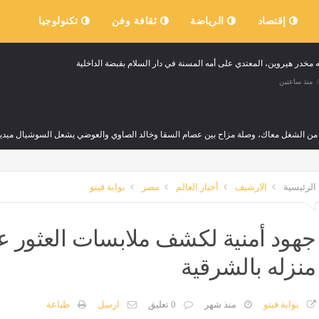
إقتصاد
الرياضة
ثقافة وفن
تكنولوجيا
 مخدر هيروين، المعتدي على أمه المسنة في دار السلام بقبضة الداخلية
منذ ساعتين
 من الشغل معاك، وصلة مزاح بين عصام السقا وخالد الصاوي والعوضي يشعل السوشيال ميديا
منذ ساعتين
الرئيسية
الارشيف
أخبار العالم
مصر
بوابة فيتو
ف تحذر من سماسرة الوظائف وضم المساجد: لا تعيينات أو تعاقدات مقابل أموال
منذ ساعتين
جهود أمنية لكشف ملابسات العثور 
منزله بالشرقية
 على جثة غريق مجهول في الترعة أمام المركز الطبي بالمنصورة
تفسير
منذ ساعتين
مصر
بوابة فيتو
منذ شهر
0 تعليق
ارسل
طباعة