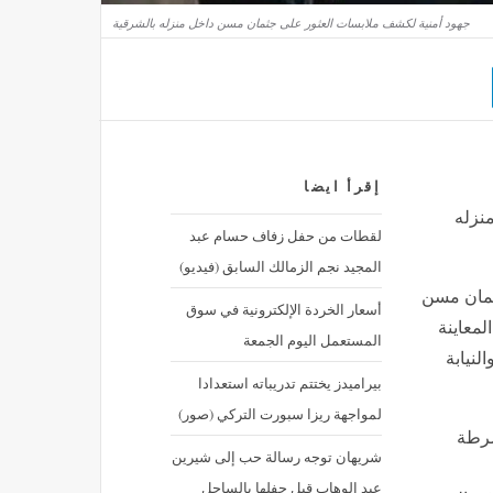
جهود أمنية لكشف ملابسات العثور على جثمان مسن داخل منزله بالشرقية
إقرأ ايضا
نزله
لقطات من حفل زفاف حسام عبد
المجيد نجم الزمالك السابق (فيديو)
ثمان مسن
أسعار الخردة الإلكترونية في سوق
لمعاينة
المستعمل اليوم الجمعة
النيابة
بيراميدز يختتم تدريباته استعدادا
لمواجهة ريزا سبورت التركي (صور)
شرطة
شريهان توجه رسالة حب إلى شيرين
عبد الوهاب قبل حفلها بالساحل