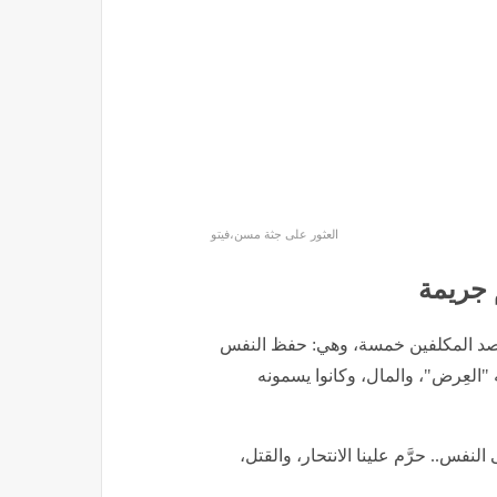
العثور على جثة مسن،فيتو
 جريمة
اصد المكلفين خمسة، وهي: حفظ النفس
 "العِرض"، والمال، وكانوا يسمونه
نفس.. حرَّم علينا الانتحار، والقتل،