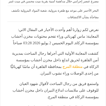
مصرع عنصر إجرامي خلال مداهمة أمنية بقرية ميت محسن في ميت غمر
البحر الأحمر على موعد مع طفرة بترولية، شعبة المواد البترولية تكشف
مفاجأة بشأن الاكتشافات
نعرض لكم زوارنا أهم وأحدث الأخبار فى المقال الاتي:
المعاينة: ماس كهربائي وراء تفحم محتويات مخزن أخشاب
بمؤسسة الزكاة, اليوم الخميس 2 يوليو 2026 03:28 صباحاً
كشفت المعاينة الأولية التي أجراها رجال المباحث بمديرية
أمن القاهرة لحريق اندلع داخل مخزن أخشاب بمؤسسة
الزكاة في
منطقة المرج
بمحافظة القاهرة أن ماسًا كهربائيًّا
من إحدى الوصلات وراء نشوب النيران.
واستمع فريق من رجال المباحث لأقوال شهود العيان
للوقوف على ملابسات اندلاع النيران داخل مخزن أخشاب
بمؤسسة الزكاة في منطقة المرج.