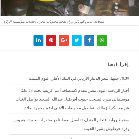
المعاينة: ماس كهربائي وراء تفحم محتويات مخزن أخشاب بمؤسسة الزكاة
إقرأ ايضا
70.39 جنيها، سعر الدينار الأردني في البنك الأهلي اليوم السبت
أخبار الرياضة اليوم، مصر تتقدم لاستضافة أمم أفريقيا تحت 23 عامًا..
موسيماني مدربا لمنتخب جنوب أفريقيا.. عبدالله السعيد يواصل الغياب
عن معسكر الزمالك.. تفاصيل مفاوضات الأهلي لضم محمود صلاح
سقوط رواية اقتحام المنزل، تفاصيل ضبط تاجر مخدرات بحوزته هيروين
وفرد خرطوش بشبرا الخيمة