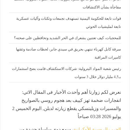
مفاجأة بشأن الاكتشافات
قوات تابعة للحكومة اليمنية تستهدف تجمعات وثكنات وآليات عسكرية
تابعة لمليشيات الحوثي
للمحجبات، كيف تعتنين بشعرك في الحر الشديد وتحافظين على صحته؟
سرقة كابل كهرباء تنتهي بحريق في سيدي جابر، لحظات صادمة وثقتها
كاميرات المراقبة
رئيس شعبة المواد البترولية: شركات الاستكشاف قامت بضخ استثمارات
بـ4,5 مليار دولار خلال 3 سنوات
نعرض لكم زوارنا أهم وأحدث الأخبار فى المقال الاتي:
انفجارات ضخمة تهز كييف بعد هجوم روسي بالصواريخ
والمسيرات وزيلينسكي يقطع زيارته لدبلن, اليوم الخميس 2
يوليو 2026 03:28 صباحاً
الحرب الروسية الأوكرانية
، سمع دوي سلسلة جديدة من