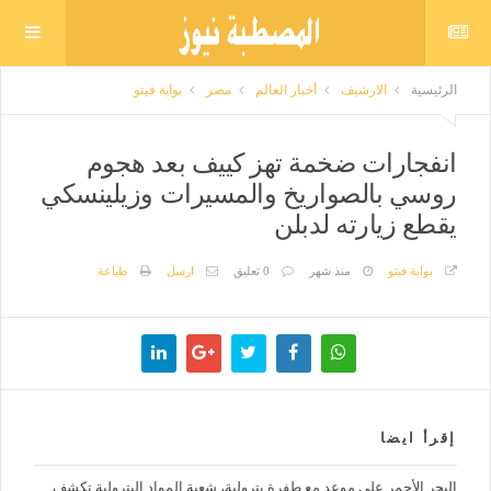
الرئيسية
الارشيف
أخبار العالم
مصر
بوابة فيتو
انفجارات ضخمة تهز كييف بعد هجوم
روسي بالصواريخ والمسيرات وزيلينسكي
يقطع زيارته لدبلن
بوابة فيتو
منذ شهر
0 تعليق
ارسل
طباعة
إقرأ ايضا
البحر الأحمر على موعد مع طفرة بترولية، شعبة المواد البترولية تكشف