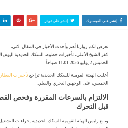
وا رغباتهم في تنسيق المرحلة الأولى للقبول بالجامعات
منذ 3 ساعات
إنشر على الفيسبوك
إنشر على تويتر
ر سعر الجنيه السوداني مقابل الدولار في بنك السودان المركزي
تراجع 
نعرض لكم زوارنا أهم وأحدث الأخبار فى المقال الاتي:
منذ 3 ساعات
مصر
كفر الشيخ الأعلى، تأخيرات خطوط السكك الحديدية اليوم, ال
الخميس 2 يوليو 2026 11:01 صباحاً
أعلنت الهيئة القومية للسكك الحديدية تراجع
تأخيرات القطار
الخميس، على الوجهين البحري والقبلي.
الالتزام بالسرعات المقررة وفحص القط
قبل التحرك
وتابع رئيس الهيئة القومية للسكك الحديدية إجراءات التشغي