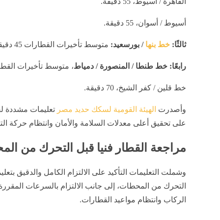
القاهرة / أسيوط، 55 دقيقة.
أسيوط / أسوان، 55 دقيقة.
ثالثًا:
خط بنها
/ بورسعيد:
متوسط تأخيرات القطارات 45 دقيقة.
رابعًا: خط طنطا / المنصورة / دمياط
، متوسط تأخيرات القطارات 45 
خط قلين / كفر الشيخ، 70 دقيقة.
وأصدرت
الهيئة القومية لسكك حديد مصر
تعليمات مشددة لق
على تحقيق أعلى معدلات السلامة والأمان وانتظام حركة الت
مراجعة القطار فنيا قبل التحرك من ال
وشملت التعليمات التأكيد على الالتزام الكامل والدقيق بتعل
التحرك من المحطات، إلى جانب الالتزام بالسرعات المقرر
الركاب وانتظام مواعيد القطارات.