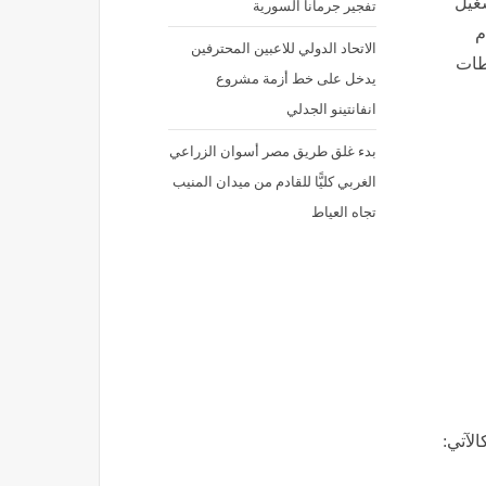
شغيل
تفجير جرمانا السورية
م
الاتحاد الدولي للاعبين المحترفين
طات
يدخل على خط أزمة مشروع
انفانتينو الجدلي
بدء غلق طريق مصر أسوان الزراعي
الغربي كليًّا للقادم من ميدان المنيب
تجاه العياط
لآتي: