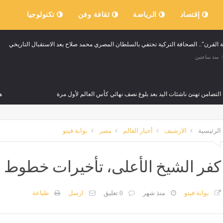
إقتصاد
الرياضة
ثقافة وفن
تكنولوجيا
القرن".. الصحافة التركية تحتفي بالسلطان المصري محمد صلاح بعد الاستقبال التاريخي
منذ ساعتين
التضامن تهنئ ناشئات اليد بعد بلوغ نصف نهائي كأس العالم لأول مرة
ه
منذ 3 ساعات
م
الرئيسية
الارشيف
أخبار العالم
مصر
بوابة فيتو
تحول إلى مسرح للرعب، اختطاف شخص والاعتداء عليه أمام ابنه (فيديو)
منذ 3 ساعات
كفر الشيخ الأعلى، تأخيرات خطوط ا
بوابة فيتو
منذ شهر
0 تعليق
ارسل
طباعة
 النواب: تطبيق قانون السمسرة العقارية ضرورة لضبط السوق وحماية حقوق أطرافه
منذ 3 ساعات