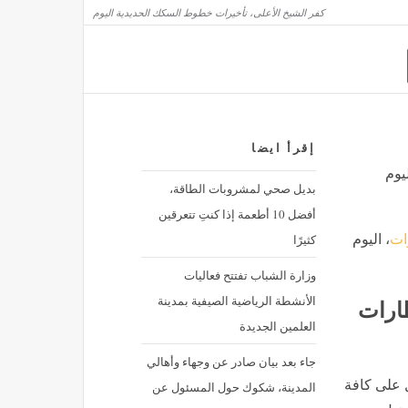
كفر الشيخ الأعلى، تأخيرات خطوط السكك الحديدية اليوم
أسباب وأعراض هبوط القدم وطرق التعامل معه
مصر
منذ 3 ساعات
سعر الين الياباني أمام الجنيه في البنوك المصرية
إقرأ ايضا
منذ 3 ساعات
يوم
بديل صحي لمشروبات الطاقة،
أفضل 10 أطعمة إذا كنتِ تتعرقين
كثيرًا
ات
، اليوم
وزارة الشباب تفتتح فعاليات
الأنشطة الرياضية الصيفية بمدينة
ارات
العلمين الجديدة
جاء بعد بيان صادر عن وجهاء وأهالي
ل على كافة
المدينة، شكوك حول المسئول عن