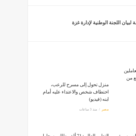
 لبيان اللجنة الوطنية لإدارة غزة
املين
ع من
منزل تحول إلى مسرح للرعب،
اختطاف شخص والاعتداء عليه أمام
ابنه (فيديو)
مصر
منذ 3 ساعات
 السمسرة
التعليم العالي: 71 ألف طالب سجلوا