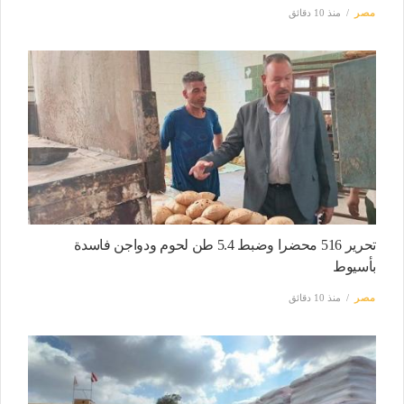
مصر
منذ 10 دقائق
تحرير 516 محضرا وضبط 5.4 طن لحوم ودواجن فاسدة
بأسيوط
مصر
منذ 10 دقائق