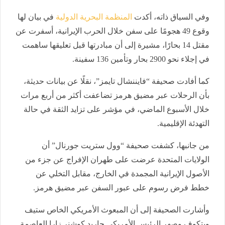
وفي السياق ذاته، أكدت
المنظمة البحرية الدولية
في بيان لها
وقوع 49 هجومًا على سفن خلال الحرب الإيرانية، أسفرت عن
مقتل 14 بحارًا، مشيرة إلى أن مبادرتها قبل تعليقها ساهمت
في إجلاء نحو 2900 بحار وتأمين 136 سفينة.
كما أفادت صحيفة “فايننشال تايمز”، نقلًا عن بيانات حديثة،
بأن الرحلات عبر مضيق هرمز تضاعفت أكثر من أربع مرات
خلال الأسبوع الماضي، في مؤشر على تزايد الثقة في حالة
التهدئة الإقليمية.
من جانبها، كشفت صحيفة “وول ستريت جورنال” أن
الولايات المتحدة عرضت على طهران الإفراج عن جزء من
الأصول الإيرانية المجمدة في الخارج، مقابل التخلي عن
خطط فرض رسوم على عبور السفن عبر مضيق هرمز.
وأشارت الصحيفة إلى أن المبعوث الأمريكي الخاص ستيف
ويتكوف وصهر الرئيس الأمريكي جاريد كوشنر زارا العاصمة