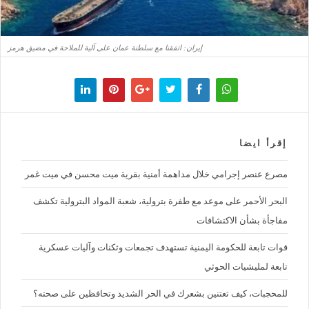
إيران: اتفقنا مع سلطنة عمان على آلية للملاحة في مضيق هرمز
إقرأ ايضا
مصرع عنصر إجرامي خلال مداهمة أمنية بقرية ميت محسن في ميت غمر
البحر الأحمر على موعد مع طفرة بترولية، شعبة المواد البترولية تكشف
مفاجأة بشأن الاكتشافات
قوات تابعة للحكومة اليمنية تستهدف تجمعات وثكنات وآليات عسكرية
تابعة لمليشيات الحوثي
للمحجبات، كيف تعتنين بشعرك في الحر الشديد وتحافظين على صحته؟