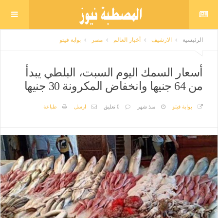
الرئيسية
الارشيف
أخبار العالم
مصر
بوابة فيتو
أسعار السمك اليوم السبت، البلطي يبدأ
من 64 جنيها وانخفاض المكرونة 30 جنيها
بوابة فيتو
منذ شهر
0 تعليق
ارسل
طباعة