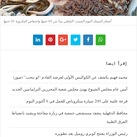
أسعار السمك اليوم السبت، البلطي يبدأ من 64 جنيها وانخفاض المكرونة 30 جنيها
إقرأ ايضا
محمد فهيم يكشف عن الكواليس الأولى لعرضه القادم “لو بنحب” (صور)
أمين عام مجلس الشيوخ يهنئ مجلس شعبة المحررين البرلمانيين الجديد
قرعة علنية على 200 سيارة ميكروباص للعمل في 6 أكتوبر اليوم
محافظ الدقهلية يتفقد مستشفى جمصة في زيارة مفاجئة ويشيد بانضباط
الفرق الطبية
رئيس الوزراء يفتتح كوبري روميل بعد تطويره