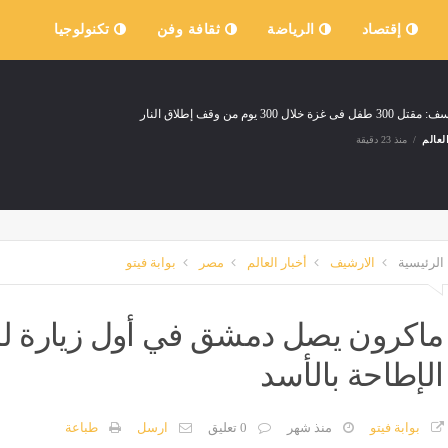
إقتصاد
الرياضة
ثقافة وفن
تكنولوجيا
ل فى غزة خلال 300 يوم من وقف إطلاق النار
لعالم
منذ 23 دقيقة
قة تقدم الرئيس الإيرانى باستقالته وانقسامات بين مراكز القوى فى طهران؟
وفن
منذ 23 دقيقة
الرئيسية
الارشيف
أخبار العالم
مصر
بوابة فيتو
ف الوطني يطلق المرحلة الثالثة من مبادرة "إيد واحدة" لخدمة الفئات الأكثر احتياجًا
ماكرون يصل دمشق في أول زيارة لزع
منذ 37 دقيقة
الإطاحة بالأسد
أون لاين، إعلان على الفيس بوك يسقط سيدة بالإسكندرية لترويج الأعمال المنافية للآداب
بوابة فيتو
منذ شهر
0 تعليق
ارسل
طباعة
منذ 37 دقيقة