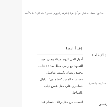
مصر
منذ 37 دقيقة
ماكرون يصل دمشق في أول زيارة لزعيم أوروبي لسوريا منذ الإطاحة بالأسد
إقرأ ايضا
 الإطاحة
أخبار الفن اليوم: هيفاء وهبي تعود
للتعاون مع رامي جمال بعد 17 عاما..
محمد رمضان يكشف تفاصيل
مسلسله الجديد "عشماوي".. إقبال
ماكرون والشرع
جماهيري علي حفل عمرو دياب
بالساحل
لقطات من حفل زفاف حسام عبد
فرنسي