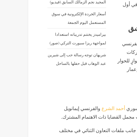
المجيد نجم الزمالك السابق (فيديو)
في أول
أسعار الخردة الإلكترونية في سوق
المستعمل اليوم الجمعة
مشق
بيراميدز يختتم تدريباته استعدادا
لمواجهة ريزا سبورت التركي (صور)
الفرنسي
ركات
شريهان توجه رسالة حب إلى شيرين
زٍ للحوار
عبد الوهاب قبل حفلها بالساحل
عمار
لسوري
أحمد الشرع
والفرنسي إيمانويل
مجمل القضايا ذات الاهتمام المشترك.
 جانب ملفات التعاون الثنائي في مختلف