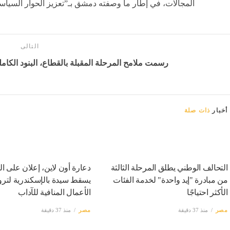
المجالات، في إطار ما وصفته دمشق بـ”تعزيز الحوار السيا
التالى
رسمت ملامح المرحلة المقبلة بالقطاع، البنود الكاملة
أخبار
ذات صلة
التحالف الوطني يطلق المرحلة الثالثة
دعارة أون لاين، إعلان على ا
من مبادرة "إيد واحدة" لخدمة الفئات
يسقط سيدة بالإسكندرية لترو
الأكثر احتياجًا
الأعمال المنافية للآداب
مصر
منذ 37 دقيقة
مصر
منذ 37 دقيقة