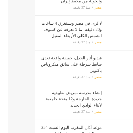
والجوية من محيط إيران
موعد أذان 
مصر
منذ 37 دقيقة
مصر
لا يُرى في مصر ويستغرق 4 ساعات
و20 دقيقة، ما لا تعرفه عن كسوف
الشمس الكلي الأربعاء المقبل
مصر
منذ 37 دقيقة
فيديو أثار الجدل، حقيقة واقعة تعدي
ضابط شرطة على سائق ميكروباص
بأكتوبر
مصر
منذ 37 دقيقة
إنشاء مدرسة تمريض تطبيقية
جديدة بالخارجة و12 منحة جامعية
لأبناء الوادي الجديد
مصر
منذ 37 دقيقة
موعد أذان المغرب اليوم السبت "25