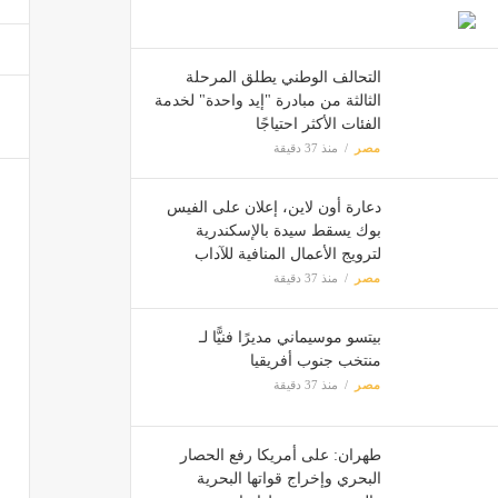
التحالف الوطني يطلق المرحلة
طهران:
الثالثة من مبادرة "إيد واحدة" لخدمة
مصر
الفئات الأكثر احتياجًا
مصر
منذ 37 دقيقة
لا يُرى في مصر ويستغ
دعارة أون لاين، إعلان على الفيس
مصر
بوك يسقط سيدة بالإسكندرية
لترويج الأعمال المنافية للآداب
فيديو
مصر
منذ 37 دقيقة
مصر
بيتسو موسيماني مديرًا فنيًّا لـ
منتخب جنوب أفريقيا
مصر
منذ 37 دقيقة
إنشاء مدرس
مصر
طهران: على أمريكا رفع الحصار
البحري وإخراج قواتها البحرية