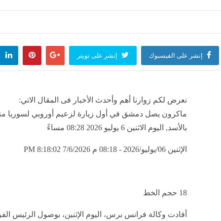
 على أمريكا رفع الحصار البحري وإخراج قواتها البحرية والجوية من محيط إيران
منذ 37 دقيقة
إنشر على الفيسبوك
إنشر على تويتر
رق 4 ساعات و20 دقيقة، ما لا تعرفه عن كسوف الشمس الكلي الأربعاء المقبل
منذ 37 دقيقة
نعرض لكم زوارنا أهم وأحدث الأخبار فى المقال الاتي:
ماكرون يصل دمشق في أول زيارة لزعيم أوروبي لسوريا منذ
 أثار الجدل، حقيقة واقعة تعدي ضابط شرطة على سائق ميكروباص بأكتوبر
بالأسد, اليوم الاثنين 6 يوليو 2026 08:28 مساءً
منذ 37 دقيقة
الإثنين 06/يوليو/2026 - 08:18 م
7/6/2026 8:18:02 PM
ة تمريض تطبيقية جديدة بالخارجة و12 منحة جامعية لأبناء الوادي الجديد
منذ 37 دقيقة
18
حجم الخط
أفادت وكالة فرانس برس، اليوم الإثنين، بوصول الرئيس ال