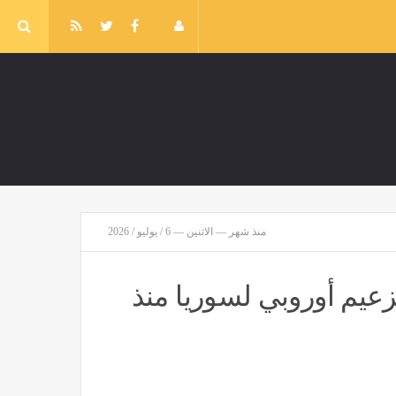
منذ شهر — الاثنين — 6 / يوليو / 2026
يم أوروبي لسوريا منذ
بيتسو موسيماني مديرًا فنيًّا لـ منتخب جنوب أفريقيا