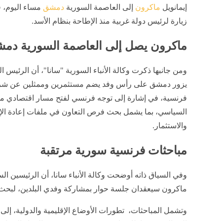
إيمانويل
ماكرون
إلى العاصمة السورية
دمشق
مساء اليوم، 
المغرب اليوم السبت "25 صفر" في القاهرة والمحافظات
زيارة لرئيس دولة غربية منذ الإطاحة بنظام الأسد.
منذ 37 دقيقة
ماكرون يصل إلى العاصمة السورية د
ومن جانبها ذكرت وكالة الأنباء السورية "سانا"، أن الرئيس 
يزور دمشق على رأس وفد يضم مستثمرين وممثلين عن ش
فرنسية، في إشارة إلى توجه فرنسي لفتح مسار اقتصادي موا
السياسي، بما يشمل بحث فرص التعاون في ملفات إعادة الإ
والاستثمار.
مباحثات فرنسية سورية مرتقبة
وفي السياق ذاته أوضحت وكالة الأنباء سانا، أن الرئيسين ا
ماكرون سيعقدان جلسة حوار بمشاركة وفدي البلدين، لبحث 
وتشمل المباحثات، تطورات الأوضاع الإقليمية والدولية، إلى