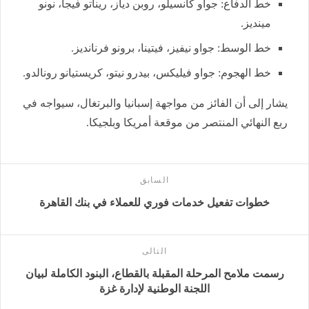
خط الدفاع: جواو كانسيلو، روبن دياز، ريناتو فيجا، نونو
مينديز.
خط الوسط: جواو نيفيز، فيتينا، برونو فرنانديز.
خط الهجوم: جواو فيليكس، بيدرو نيتو، كريستيانو رونالدو.
يشار إلى أن الفائز من مواجهة إسبانيا والبرتغال، سيواجه في
ربع النهائي المنتصر من موقعة أمريكا وبلجيكا.
السابق
خطوات تفعيل خدمات فوري للعملاء في بنك القاهرة
التالى
رسمت ملامح المرحلة المقبلة بالقطاع، البنود الكاملة لبيان
اللجنة الوطنية لإدارة غزة