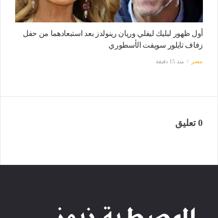
أول ظهور لبليك ليفلي وريان رينولدز بعد استبعادهما من حفل
زفاف تايلور سويفت الأسطوري
مصر
منذ 15 دقيقة
0 تعليق