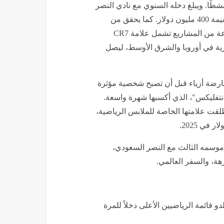
نشطًا. ويبلغ دخله السنوي مع نادي النصر
السعودي نحو 200 مليون دولار، مع عقد جديد ممتد لعامين بقيمة 400 مليون دولار. كما يحقق من
الإعلانات والرعاية نحو 175 مليون دولار سنويًا، ويملك مجموعة من المشاريع تشمل علامة CR7
ية في أوروبا والشرق الأوسط، ليصل
كعارضة أزياء قبل أن تصبح شخصية مؤثرة
 "نتفليكس"، الذي أكسبها شهرة واسعة.
طلقت علامتها الخاصة للملابس الرياضية،
 موسمه الثالث مع النصر السعودي،
هة، والسفر العالمي.
 قائمة الرياضيين الأعلى دخلاً للمرة