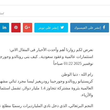
ار اللحوم اليوم بالأسواق
"مياه القا
منذ 29 دقيقة
مصر
منذ 29 دق
استث
شيرين تغني مع محمود الليثي "عم ا
إنشر على الفيسبوك
إنشر على تويتر
منذ 29 دقيقة
مصر
منذ 29 دقيقة
نعرض لكم زوارنا أهم وأحدث الأخبار فى المقال الاتي:
نوفمبر 2025 01:22 صباحاً
رام الله - دنيا الوطن
كريستيانو رونالدو وجورجينا رودريغيز ليسا مجرد ثنائي مشه
العالمية بثروة مشتركة تتجاوز 1.4 مليار
والأزياء.