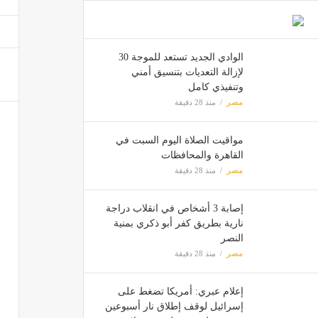
يصل إلى 22 جنيها، ارتفاع ملحوظ في أسع
مصر
الوادي الجديد تستعد للموجة 30
6 حالات تمنعك من تناول حقن المونجارو
لإزالة التعديات بتنسيق أمني
وتنفيذي كامل
مصر
مصر
منذ 28 دقيقة
مواقيت الصلاة اليوم السبت في
القاهرة والمحافظات
مصر
منذ 28 دقيقة
إصابة 3 أشخاص في انقلاب دراجة
نارية بطريق كفر أبو ذكري بمنية
النصر
مصر
منذ 28 دقيقة
إعلام عبري: أمريكا تضغط على
إسرائيل لوقف إطلاق نار أسبوعين