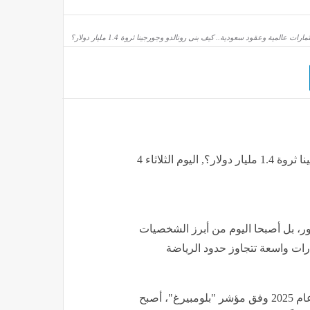
هرة" تعلن عودة الخدمة إلى حلوان بعد صيانة وتغيير المحابس بمحطة التبين
يقة
مارات عالمية وعقود سعودية.. كيف بنى رونالدو وجورجينا ثروة 1.4 مليار دولار؟
لمجال كله" بحفلها في الساحل الشمالي (فيديو وصور)
استثمارات عالمية وعقود سعودية.. كيف بنى رونالدو وجورجينا ثروة 1.4 مليار دولار؟, اليوم الثلاثاء 4
ور، بل أصبحا اليوم من أبرز الشخصيات
 دولار، تشمل استثمارات واسعة تتجاوز حدود الرياضة
النجم البرتغالي، الذي دخل نادي المليارديرات رسميًا مطلع عام 2025 وفق مؤشر "بلومبيرغ"، أصبح