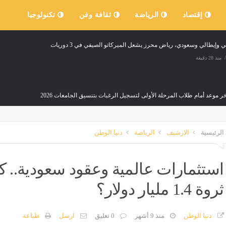
إقتصاد
الرياضة
ثقافة وفن
تكنولوجيا
وإيطالي وسعودي، رياض محرز يشعل الميركاتو الصيفي في 3 دوريات
منذ 28 دقيقة
خر موعد أمام طلاب المرحلة الأولى لتسجيل الرغبات بتنسيق الجامعات 2026
منذ 28 دقيقة
الرئيسية
الارشيف
الرياضة
دنيا الوطن
ت الصلاة اليوم السبت في القاهرة والمحافظات
إصابة 3 أشخاص في انقلاب دراجة نارية بطريق كفر أبو ذكري بمنية النصر
منذ 28 دقيقة
مصر
منذ 28 دقيقة
استثمارات عالمية وعقود سعودية.. كي
 عبري: أمريكا تضغط على إسرائيل لوقف إطلاق نار أسبوعين في غزة لتنفيذ خطة نزع سلاح ح
ثروة 1.4 مليار دولار؟
منذ 29 دقيقة
دنيا الوطن
منذ 9 أشهر
0 تعليق
ارسل
طباعة