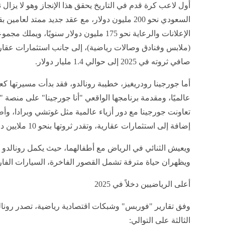
أول لاعب كرة قدم في التاريخ يحقق هذا الإنجاز وهو لا يزال 
(ملابس وفنادق وصالات رياضية)، إلى جانب استثمارات عقار
صافي ثروته في 2025 إلى حوالي 1.4 مليار دولار.
أما جورجينا رودريغيز، خطيبة رونالدو، فقد بدأت مسيرتها 
عالميًا، ومقدمة برنامجها الواقعي "أنا جورجينا" على منصة
تعاونت جورجينا مع دور أزياء عالمية مثل غوتشي وبرادا، وأ
إضافة إلى استثمارات عقارية، وتقدر ثروتها بنحو 10 ملايين دولار في 2025.
ويعيش الثنائي في الرياض مع أطفالهما، حيث يكمل رونالدو
ويظهران حياة مترفة تشمل القصور الفاخرة، السيارات الفار
أعلى الرياضيين دخلاً في 2025
وفق تقارير "فوربس" وشبكات اقتصادية رياضية، تصدر رونالدو
الثالثة على التوالي: