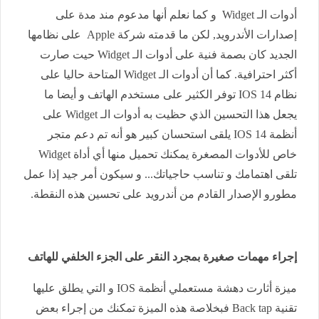
أدوات الـ Widget و كما نعلم أنها مدعوم مند مدة على
إصدارات الأندرويد, لكن ما قدمته شركة Apple على نظامها
الجديد كان بصمة فنية على أدوات الـ Widget حيت صارت
أكثر احترافية. كما أن أدوات الـ Widget المتاحة حاليا على
نظام IOS 14 توفر الكثير على مستخدم الهاتف و أيضا ما
يجعل هذا التحسين الذي حظيت به أدوات الـ Widget على
أنظمة IOS 14 يلقى استحسان كبير هو أنه تم دعم متجر
خاص للأدوات المصغرة يمكنك تحميل منها أي أداة Widget
تلقى اهتمامك و تناسب حاجياتك... و سيكون أمر جيد إذا عمل
مطورو الإصدار القادم من أندرويد على تحسين هذه النقطة.
إجراء مهمات صغيرة بمجرد النقر على الجزء الخلفي للهاتف
ميزة أثارت دهشة مستعملي أنظمة IOS و التي يطلق عليها
تقنية Back tap فبخلاصة هذه الميزة تمكنك من إجراء بعض