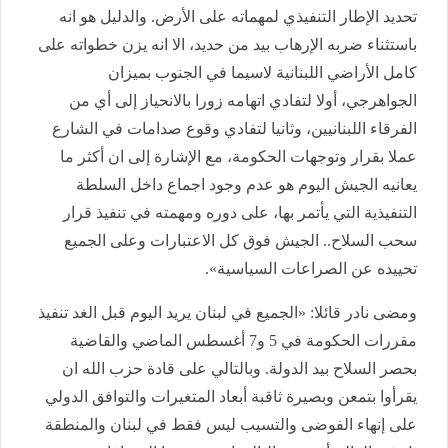
تحديد الإطار التنفيذي لمهماته على الأرض. والدليل هو انه
باستثناء ضربه الإرهاب بيد من حديد، الا انه يزن خطواته على
كامل الأراضي اللبنانية لاسيما في الجنوب بميزان
الجواهرجي، أولا لتفادي اتهامه زورا بالانحياز إلى أي من
الفرقاء اللبنانيين، وثانيا لتفادي وقوع صدامات في الشارع
عملا بقرار وتوجهات الحكومة، مع الإشارة إلى ان أكثر ما
يعانيه الجيش اليوم هو عدم وجود اجماع داخل السلطة
التنفيذية التي يأتمر بها، على دوره ومهمته في تنفيذ قرار
سحب السلاح.. الجيش فوق كل الاعتبارات وعلى الجميع
تحييده عن الصراعات السياسية».
ومضى نادر قائلا: «الجميع في لبنان يريد اليوم قبل الغد تنفيذ
مقررات الحكومة في 5 و7 أغسطس الماضي والقاضية
بحصر السلاح بيد الدولة. وبالتالي على قادة حزب الله ان
يقرأوا بتمعن وبصيرة ثاقبة أبعاد المتغيرات والتوافق الدولي
على إنهاء الفوضى والتسيب ليس فقط في لبنان والمنطقة