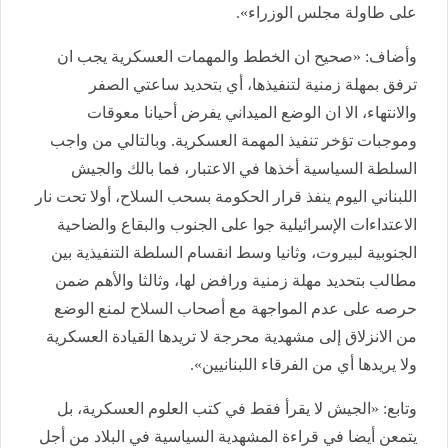
على طاولة مجلس الوزراء».
وأضاف: «صحيح ان الخطط والمهمات العسكرية يجب ان
ترفق بمهلة زمنية لتنفيذها، أي بتحديد ساعتي الصفر
والانتهاء، الا ان الوضع الميداني يفرض أحيانا معوقات
وموجبات تؤخر تنفيذ المهمة العسكرية. وبالتالي من واجب
السلطة السياسية أخذها في الاعتبار، فما بالك والجيش
اللبناني اليوم ينفذ قرار الحكومة بسحب السلاح، أولا تحت نار
الاعتداءات الإسرائيلية جوا على الجنوب والبقاع والضاحية
الجنوبية لبيروت، وثانيا وسط انقسام السلطة التنفيذية بين
مطالب بتحديد مهلة زمنية ورافض لها، وثالثا والأهم ضمن
حرصه على عدم المواجهة مع أصحاب السلاح لمنع الوضع
من الانزلاق إلى مشهدية محرجة لا تريدها القيادة العسكرية
ولا يريدها أي من الفرقاء اللبنانيين».
وتابع: «الجيش لا يقرأ فقط في كتب العلوم العسكرية، بل
يتمعن أيضا في قراءة المشهدية السياسية في البلاد من أجل