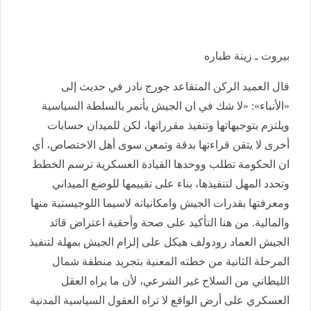
بيروت ـ زينة طباره
قال العميد الركن المتقاعد جورج نادر في حديث إلى
«الأنباء»: «لا شك في ان الجيش يأتمر بالسلطة السياسية
ويلتزم بتوجيهاتها وتنفيذ مقرراتها، لكن للميدان حسابات
أخرى لا يتقن قراءتها بدقة وتمعن سوى أهل الاختصاص، أي
ان الحكومة تطلب ووحدها القيادة العسكرية ترسم الخطط
وتحدد المهل لتنفيذها، بناء على تقييمها للوضع الميداني
ومعرفتها بقدرات الجيش وامكانياته لاسيما اللوجيستية منها
والمالية. من هنا التأكيد على صحة وأحقية اعتراض قائد
الجيش العماد رودولف هيكل على إلزام الجيش بمهلة لتنفيذ
المرحلة الثانية من خطته المعنية بتجريد منطقة شمال
الليطاني من السلاح غير الشرعي، لأن ما يراه العقل
العسكري على أرض الواقع لا تراه العقول السياسية المدنية