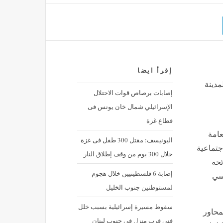
إقرأ ايضا
مدينة
إصابات برصاص قوات الاحتلال
الإسرائيلي شمال خان يونس فى
قطاع غزة
عامة
اليونيسف: مقتل 300 طفل فى غزة
جتماعية
خلال 300 يوم من وقف إطلاق النار
ئحه
إصابة 6 فلسطينيين خلال هجوم
سسي
لمستوطنين جنوب الخليل
سقوط مسيرة إسرائيلية بسبب خلل
دد من المحاور
فنى قرب منزل فى جنوب لبنان