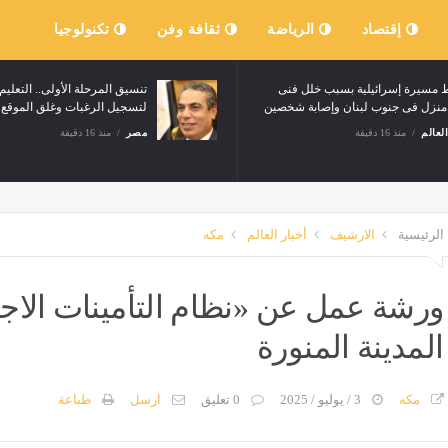
إقتصاد
الرياضة
ثقافة وفن
تكنولوجيا
مسيرة إسرائيلية بسبب خلل فنى
تنسيق المرحلة الأولى.. التعليم 
نزل فى جنوب لبنان وإصابة شخصين
لتسجيل الرغبات وغلق الموقع 7 مساء
العالم
منذ 16 دقيقة
مصر
منذ 16 دقيقة
الرئيسية
الارشيف
أخبار العالم
مكه
ورشة عمل عن «نظام التأمينات الاجت
المدينة المنورة
مكه
3 / يوليو / 2025
0 تعليق
ارسل
طباعة