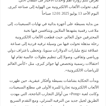
نعرض لكم زوارنا أهم وأحدث الأخبار فى المقال الاتي:
كيف تحولت الألعاب الالكترونية من الهواية إلى صناعة كبرى,
اليوم الأحد 13 يوليو 2025 12:01 صباحاً
من بداية بسيطة على أجهزة بدائية في نهايات السبعينات، إلى
ملاعب رقمية يشهدها الملايين ويتنافسن فيها نخبة
المحترفين حول العالم، حيث قطعت الألعاب الالكترونية
رحلة مذهلة تحولت فيها من وسيلة ترفيه فردية إلى صناعة
عملاقة تنتج مليارات الدولارات سنويا، وتحظى باعتراف دولي
ورياضي وثقافي، وصولا إلى تنظيم بطولات عالمية تقام لها
احتفالات رسمية وتخصص لها جوائز كبرى، مثل «كأس العالم
للرياضات الالكترونية».
وبدأت الحكاية بشاشات بسيطة وأفكار عبقرية، حين ظهرت
الألعاب الالكترونية تجاريا للمرة الأولى في مطلع السبعينات،
وكانت لعبة «Pong» من أوائل التجارب الناجحة، التي مهدت
الطريق لجيل جديد من الترفيه المنزلي، ومع التقدم السريع