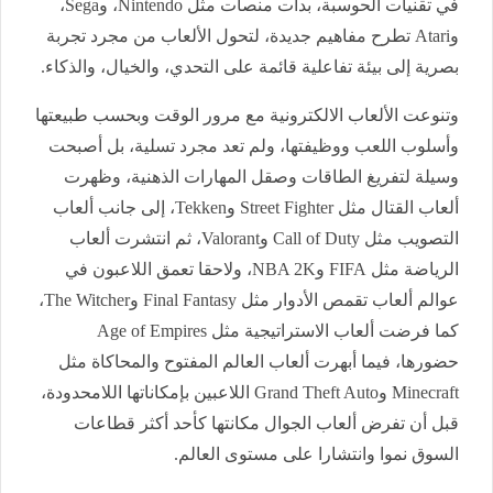
في تقنيات الحوسبة، بدأت منصات مثل Nintendo، وSega،
وAtari تطرح مفاهيم جديدة، لتحول الألعاب من مجرد تجربة
بصرية إلى بيئة تفاعلية قائمة على التحدي، والخيال، والذكاء.
وتنوعت الألعاب الالكترونية مع مرور الوقت وبحسب طبيعتها
وأسلوب اللعب ووظيفتها، ولم تعد مجرد تسلية، بل أصبحت
وسيلة لتفريغ الطاقات وصقل المهارات الذهنية، وظهرت
ألعاب القتال مثل Street Fighter وTekken، إلى جانب ألعاب
التصويب مثل Call of Duty وValorant، ثم انتشرت ألعاب
الرياضة مثل FIFA وNBA 2K، ولاحقا تعمق اللاعبون في
عوالم ألعاب تقمص الأدوار مثل Final Fantasy وThe Witcher،
كما فرضت ألعاب الاستراتيجية مثل Age of Empires
حضورها، فيما أبهرت ألعاب العالم المفتوح والمحاكاة مثل
Minecraft وGrand Theft Auto اللاعبين بإمكاناتها اللامحدودة،
قبل أن تفرض ألعاب الجوال مكانتها كأحد أكثر قطاعات
السوق نموا وانتشارا على مستوى العالم.