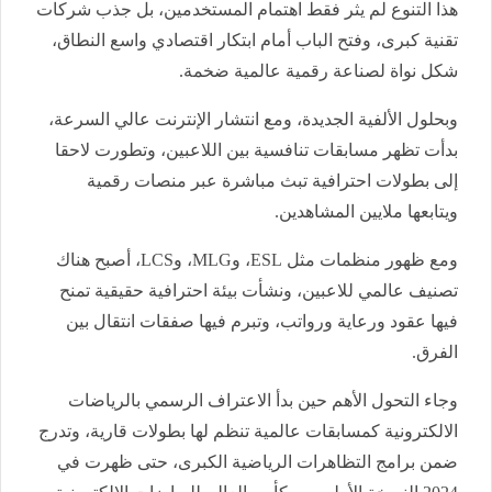
هذا التنوع لم يثر فقط اهتمام المستخدمين، بل جذب شركات
تقنية كبرى، وفتح الباب أمام ابتكار اقتصادي واسع النطاق،
شكل نواة لصناعة رقمية عالمية ضخمة.
وبحلول الألفية الجديدة، ومع انتشار الإنترنت عالي السرعة،
بدأت تظهر مسابقات تنافسية بين اللاعبين، وتطورت لاحقا
إلى بطولات احترافية تبث مباشرة عبر منصات رقمية
ويتابعها ملايين المشاهدين.
ومع ظهور منظمات مثل ESL، وMLG، وLCS، أصبح هناك
تصنيف عالمي للاعبين، ونشأت بيئة احترافية حقيقية تمنح
فيها عقود ورعاية ورواتب، وتبرم فيها صفقات انتقال بين
الفرق.
وجاء التحول الأهم حين بدأ الاعتراف الرسمي بالرياضات
الالكترونية كمسابقات عالمية تنظم لها بطولات قارية، وتدرج
ضمن برامج التظاهرات الرياضية الكبرى، حتى ظهرت في