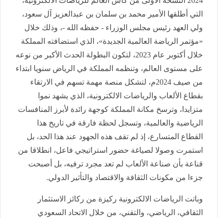
2024 النسخة الأولى من كأس العالم للرياضات الالكترونية،
التي أطلقها الأمير محمد بن سلمان بن عبدالعزيز آل سعود،
ولي العهد رئيس مجلس الوزراء - حفظه الله -، وذلك خلال
«مؤتمر الرياضة العالمية الجديدة»، الذي استضافته المملكة
خلال أكتوبر عام 2023، لتكون البطولة الحدث الأكبر من نوعه
على مستوى العالم، وتنظمه المملكة في الرياض سنويا ابتداء
من صيف 2024م، لتشكل منصة مهمة تسهم في الارتقاء
بقطاع الألعاب والرياضات الالكترونية، الذي يشهد نموا
متزايدا، وترسخ مكانة المملكة كوجهة رائدة لأبرز المنافسات
الرياضية والعالمية، وتسجل لحظة فارقة في تاريخ هذا
القطاع المتسارع، إذ لم تقف هذه الجهود عند هذا الحد، بل
استمرت وصولا لصياغة حضور استراتيجي فاعل، انطلاقا من
قناعة بأن صناعة الألعاب لم تعد مجرد ترفيه، بل أصبحت
جزءا من مكونات الثقافة والاقتصاد والتأثير الدولي.
وباتت الرياضات الالكترونية ركيزة من ركائز الاستثمار
الثقافي، الرياضي، والتقني، من خلال الاتحاد السعودي