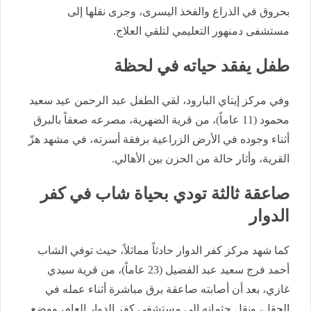
بحروق في الذراع والفخذ اليسرى، وجرى نقلها إلى
مستشفى دمنهور التعليمي لتلقي العلاج.
طفل يفقد حياته في لحظة
وفي مركز إيتاي البارود، لقي الطفل عبد الرحمن عيد سعيد
محمود (11 عاماً)، من قرية الضهرية، مصرعه صعقاً بالبرق
أثناء وجوده في الأرض الزراعية برفقة أسرته، في مشهد هزّ
القرية، وأثار حالة من الحزن بين الأهالي.
صاعقة ثالثة تودي بحياة شاب في كفر
الدوار
كما شهد مركز كفر الدوار حادثاً مماثلاً، حيث توفي الشاب
أحمد فرج سعيد عبد الفضيل (23 عاماً)، من قرية سيدي
غازي، بعد أن أصابته صاعقة برق مباشرة أثناء عمله في
الحقل، ونقل جثمانه إلى مستشفى كفر الدوار العام، ووضع