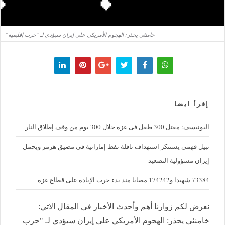
خامنئي يحذر: الهجوم الأمريكي على إيران سيؤدي لـ "حرب إقليمية"
إقرأ ايضا
اليونيسف: مقتل 300 طفل فى غزة خلال 300 يوم من وقف إطلاق النار
نبيل فهمي يستنكر استهداف ناقلة نفط إماراتية في مضيق هرمز ويحمل
إيران مسؤولية التصعيد
73384 شهيدا و174242 مصابا منذ بدء حرب الإبادة على قطاع غزة
نعرض لكم زوارنا أهم وأحدث الأخبار فى المقال الاتي:
خامنئي يحذر: الهجوم الأمريكي على إيران سيؤدي لـ "حرب