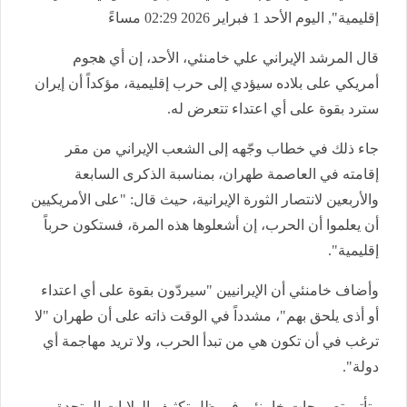
إقليمية", اليوم الأحد 1 فبراير 2026 02:29 مساءً
قال المرشد الإيراني علي خامنئي، الأحد، إن أي هجوم
أمريكي على بلاده سيؤدي إلى حرب إقليمية، مؤكداً أن إيران
سترد بقوة على أي اعتداء تتعرض له.
جاء ذلك في خطاب وجّهه إلى الشعب الإيراني من مقر
إقامته في العاصمة طهران، بمناسبة الذكرى السابعة
والأربعين لانتصار الثورة الإيرانية، حيث قال: "على الأمريكيين
أن يعلموا أن الحرب، إن أشعلوها هذه المرة، فستكون حرباً
إقليمية".
وأضاف خامنئي أن الإيرانيين "سيردّون بقوة على أي اعتداء
أو أذى يلحق بهم"، مشدداً في الوقت ذاته على أن طهران "لا
ترغب في أن تكون هي من تبدأ الحرب، ولا تريد مهاجمة أي
دولة".
وتأتي تصريحات خامنئي في ظل تكثيف الولايات المتحدة