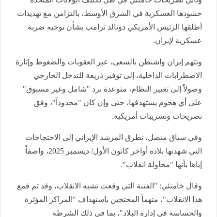
حشودها العسكرية في الشرق الأوسط، بالتزامن مع تهديدات
أطلقها الرئيس الأمريكي دونالد ترامب بشأن توجيه ضربة
عسكرية لإيران.
وتتهم إيران واشنطن بالسعي، عبر العقوبات والضغوط وإثارة
الاضطرابات الداخلية، إلى توفير ذريعة للتدخل الخارجي
وصولاً إلى تغيير النظام، متوعدة برد "شامل وغير مسبوق"
على أي هجوم يستهدفها، حتى وإن كان "محدوداً"، وفق
تصريحات وتسريبات أمريكية.
وفي سياق متصل، تطرق المرشد الإيراني إلى الاحتجاجات
التي شهدتها بلاده أواخر كانون الأول/ ديسمبر 2025، واصفاً
إياها بأنها "محاولة انقلاب".
وقال خامنئي: "الفتنة التي وقعت تشبه الانقلاب، وقد تم قمع
هذا الانقلاب"، متهماً المحتجين باستهداف "المراكز المؤثرة
والحساسة في إدارة البلاد"، بما في ذلك الشرطة