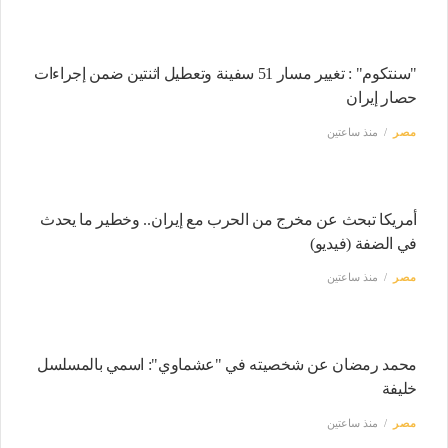
"سنتكوم" : تغيير مسار 51 سفينة وتعطيل اثنتين ضمن إجراءات
حصار إيران
مصر
منذ ساعتين
أمريكا تبحث عن مخرج من الحرب مع إيران.. وخطير ما يحدث
في الضفة (فيديو)
مصر
منذ ساعتين
محمد رمضان عن شخصيته في "عشماوي": اسمي بالمسلسل
خليفة
مصر
منذ ساعتين