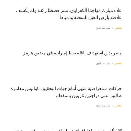
علاء مبارك مهاجمًا الكفراوي: نشر قصصًا زائفة ولم يكشف
علاقته بأرض العين السخنة ودمياط
مصر
منذ ساعتين
مصر تدين استهداف ناقلة نفط إماراتية في مضيق هرمز
مصر
منذ ساعتين
حركات استعراضية تنتهي أمام جهات التحقيق، كواليس مغامرة
طالبين على دراجتين ناريتين بالمقطم
مصر
منذ ساعتين
486 ألف جنيه وراء الإفراج عن إبراهيم سعيد من قسم مدينة