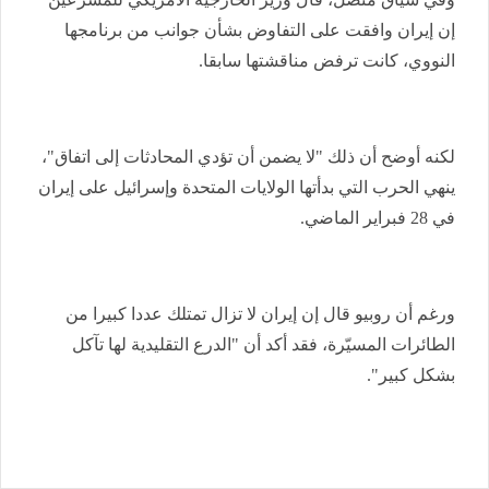
إن إيران ‌وافقت ‌على التفاوض بشأن جوانب من ‌برنامجها
‌النووي، ⁠كانت ترفض ⁠مناقشتها سابقا.
‌لكنه أوضح أن ⁠ذلك "لا ⁠يضمن أن ⁠تؤدي المحادثات إلى اتفاق"،
ينهي الحرب التي بدأتها الولايات المتحدة وإسرائيل على ​إيران
في 28 فبراير الماضي.
ورغم أن روبيو قال إن إيران لا تزال تمتلك عددا كبيرا من
الطائرات المسيّرة، فقد أكد أن "الدرع التقليدية لها تآكل
بشكل كبير".