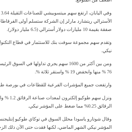
وف
الأسترالي ريتشارد مارلز إن الشركة ستسلم أولى الفرقاطات
صفقة بقيمة 10 مليارات دولار أسترالي (6.5 مليار دولار).
وتقدم سهم مجموعة سوفت بنك للاستثمار في قطاع التكنولو
نيكي.
ومن بين أكثر من 1600 سهم يجري تداولها في الس
76 % منها وانخفض 19 % واستقر ثلاثة %.
وارتفعت جميع المؤشرات الفرعية للقطاعات في بورصة طوكيو البالغ عددها
ونزل سهم ط
الرقائق 0.25% مما ضغط على المؤشر نيكي.
وقال شوتارو ياسودا محلل السوق في توكاي طوكيو إنتليجنس 
المؤشر نيكي الشهر الماضي، لكنها فقدت حتى الآن ذلك الزخ