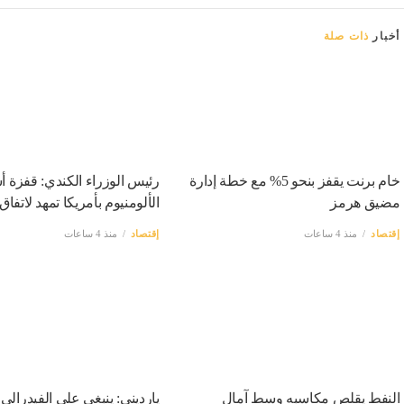
أخبار
ذات صلة
خام برنت يقفز بنحو 5% مع خطة إدارة
رئيس الوزراء الكندي: قفزة أ
مضيق هرمز
الألومنيوم بأمريكا تمهد لاتفا
إقتصاد
منذ 4 ساعات
إقتصاد
منذ 4 ساعات
النفط يقلص مكاسبه وسط آمال
يارديني: ينبغي على الفيدرالي ت