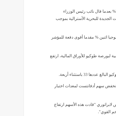
ي اليابان، ارتفع سهم ميتسوبيشي للصناعات الثقيلة 3.64 % بعدما قال نائب رئيس الوزراء
 الجديدة للبحرية الأسترالية بموجب
جيا اثنين % مقدما أقوى دفعة للمؤشر
وق الرئيسية لبورصة طوكيو للأوراق المالية، ارتفع
 33 باستثناء أربعة.
وكيو إلكترون لمعدات صناعة الرقائق 1.2 % وانخفض سهم أدفانتست لمعدات اختبار
لابراتوري "قادت هذه الأسهم ارتفاع
م القوي".