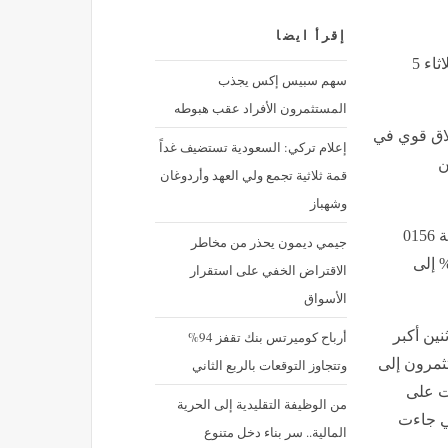
إقرأ ايضا
المؤشر نيكي الياباني يصعد مقتفيا أثر وول ستريت, اليوم الثلاثاء 5
سهم سبيس إكس يجذب
المستثمرون الأفراد عقب هبوطه
غلاق قوي في
إعلام تركي: السعودية تستضيف غداً
ن
قمة ثلاثية تجمع ولي العهد وأردوغان
وشهباز
وصعد المؤشر نيكي 0.5 % إلى 40499.21 نقطة بحلول الساعة 0156
جيمي ديمون يحذر من مخاطر
تش. وارتفع المؤشر توبكس الأوسع نطاقا 0.68 % إلى
الاقتراض الخفي على استقرار
الأسواق
نين أكبر
أرباح كوميرتس بنك تقفز 94%
إذ سعى المستثمرون إلى
وتتجاوز التوقعات بالربع الثاني
ات على
من الوظيفة التقليدية إلى الحرية
تي جاءت
المالية.. سر بناء دخل متنوع