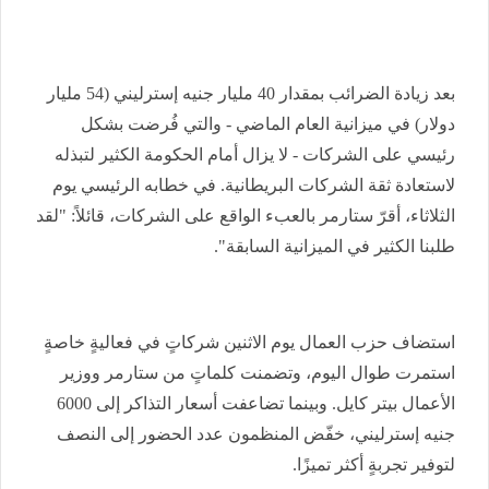
بعد زيادة الضرائب بمقدار 40 مليار جنيه إسترليني (54 مليار
دولار) في ميزانية العام الماضي - والتي فُرضت بشكل
رئيسي على الشركات - لا يزال أمام الحكومة الكثير لتبذله
لاستعادة ثقة الشركات البريطانية. في خطابه الرئيسي يوم
الثلاثاء، أقرّ ستارمر بالعبء الواقع على الشركات، قائلاً: "لقد
طلبنا الكثير في الميزانية السابقة
".
استضاف حزب العمال يوم الاثنين شركاتٍ في فعاليةٍ خاصةٍ
استمرت طوال اليوم، وتضمنت كلماتٍ من ستارمر ووزير
الأعمال بيتر كايل. وبينما تضاعفت أسعار التذاكر إلى 6000
جنيه إسترليني، خفّض المنظمون عدد الحضور إلى النصف
لتوفير تجربةٍ أكثر تميزًا.