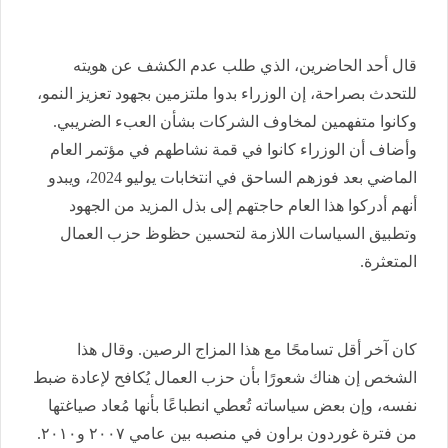
قال أحد الحاضرين، الذي طلب عدم الكشف عن هويته
للتحدث بصراحة، إن الوزراء بدوا ملتزمين بجهود تعزيز النمو،
وكانوا متفهمين لمخاوف الشركات بشأن العبء الضريبي.
وأضاف أن الوزراء كانوا في قمة نشاطهم في مؤتمر العام
الماضي بعد فوزهم الساحق في انتخابات يوليو 2024، ويبدو
أنهم أدركوا هذا العام حاجتهم إلى بذل المزيد من الجهود
وتطبيق السياسات اللازمة لتحسين حظوظ حزب العمال
المتعثرة
.
كان آخر أقل تسامحًا مع هذا المزاج الرصين. وقال هذا
الشخص إن هناك شعورًا بأن حزب العمال يُكافح لإعادة ضبط
نفسه، وإن بعض سياساته تُعطي انطباعًا بأنها مُعاد صياغتها
من فترة غوردون براون في منصبه بين عامي ٢٠٠٧ و٢٠١٠.