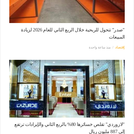
"صدر" تتحول للربحية خلال الربع الثاني للعام 2026 لزيادة
المبيعات
إقتصاد
منذ ساعة واحدة
"لازوردي" تقلص خسائرها 80% بالربع الثاني والإيرادات ترتفع
إلى 887 مليون ريال