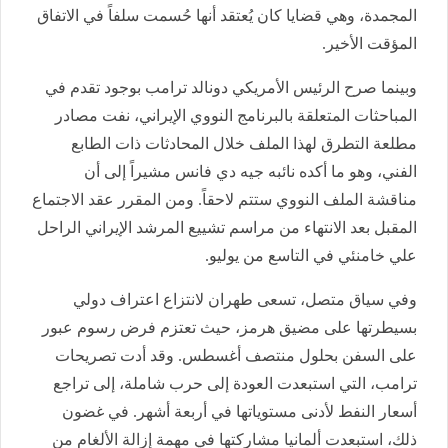
المجمدة، وهي قضايا كان يُعتقد أنها حُسمت سلفاً في الاتفاق
المؤقت الأخير.
وبينما صرح الرئيس الأمريكي دونالد ترامب بوجود تقدم في
المباحثات المتعلقة بالبرنامج النووي الإيراني، نفت مصادر
مطلعة التطرق لهذا الملف خلال المحادثات ذات الطابع
الفني، وهو ما أكده نائبه جيه دي فانس مشيراً إلى أن
مناقشة الملف النووي ستتم لاحقاً. ومن المقرر عقد الاجتماع
المقبل بعد الانتهاء من مراسم تشييع المرشد الإيراني الراحل
علي خامنئي في التاسع من يوليو.
وفي سياق متصل، تسعى طهران لانتزاع اعتراف دولي
بسيطرتها على مضيق هرمز، حيث تعتزم فرض رسوم عبور
على السفن بحلول منتصف أغسطس. وقد أدت تصريحات
ترامب، التي استبعدت العودة إلى حرب شاملة، إلى تراجع
أسعار النفط لأدنى مستوياتها في أربعة أشهر. في غضون
ذلك، استبعدت ألمانيا مشاركتها في مهمة إزالة الألغام من