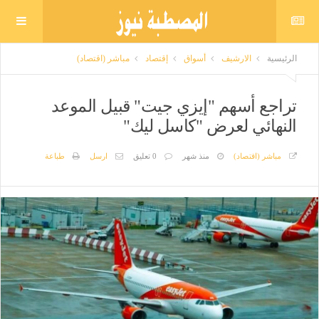
الرئيسية
الارشيف
أسواق
إقتصاد
مباشر (اقتصاد)
تراجع أسهم "إيزي جيت" قبيل الموعد
النهائي لعرض "كاسل ليك"
مباشر (اقتصاد)
منذ شهر
0 تعليق
ارسل
طباعة