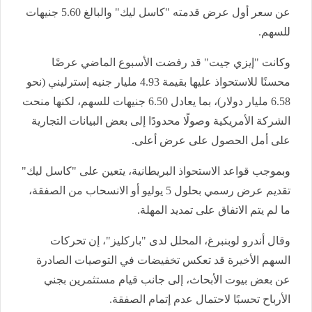
عن سعر أول عرض قدمته "كاسل ليك" والبالغ 5.60 جنيهات
للسهم.
وكانت "إيزي جيت" قد رفضت الأسبوع الماضي عرضًا
محسنًا للاستحواذ عليها بقيمة 4.93 مليار جنيه إسترليني (نحو
6.58 مليار دولار)، بما يعادل 6.50 جنيهات للسهم، لكنها منحت
الشركة الأمريكية وصولًا محدودًا إلى بعض البيانات التجارية
على أمل الحصول على عرض أعلى.
وبموجب قواعد الاستحواذ البريطانية، يتعين على "كاسل ليك"
تقديم عرض رسمي بحلول 5 يوليو أو الانسحاب من الصفقة،
ما لم يتم الاتفاق على تمديد المهلة.
وقال أندرو لوبنبرغ، المحلل لدى "باركليز"، إن تحركات
السهم الأخيرة قد تعكس تخفيضات في التوصيات الصادرة
عن بعض بيوت الأبحاث، إلى جانب قيام مستثمرين بجني
الأرباح تحسبًا لاحتمال عدم إتمام الصفقة.