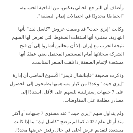
وأضاف أن التراجع الحالي يعكس، من الناحية الحسابية،
"انخفاضًا محدودًا في احتمالات إتمام الصفقة".
وكانت "إيزي جيت" قد وصفت عروض "كاسل ليك" بأنها
انتهازية، معتبرة أنها استغلت الضغوط التي تعرض لها السهم
نتيجة الحرب مع إيران، إلا أن محللين أشاروا إلى أن فتح
الشركة سجلاتها أمام المستثمر المحتمل يعني عمليًا أنها
مستعدة لإتمام الصفقة إذا تلقت السعر المناسب.
وذكرت صحيفة "فاينانشال تايمز" الأسبوع الماضي أن إدارة
"إيزي جيت" وعددًا من كبار مساهميها يطمحون إلى الحصول
على 7 جنيهات إسترلينية للسهم على الأقل، استنادًا إلى
مصادر مطلعة على المفاوضات.
ولم يتداول سهم "إيزي جيت" عند مستوى 7 جنيهات أو أكثر
منذ أوائل عام 2022، كما لم توضح "كاسل ليك" ما إذا كانت
مستعدة لتقديم عرض أعلى في حال رفض عرضها مجددًا.