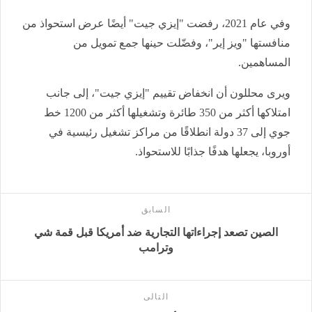
وفي عام 2021، رفضت "إيزي جيت" أيضًا عرض استحواذ من
منافستها "ويز إير"، وفضّلت حينها جمع تمويل من
المساهمين.
ويرى محللون أن انخفاض تقييم "إيزي جيت"، إلى جانب
امتلاكها أكثر من 350 طائرة وتشغيلها أكثر من 1200 خط
جوي إلى 37 دولة انطلاقًا من مراكز تشغيل رئيسية في
أوروبا، يجعلها هدفًا جذابًا للاستحواذ.
السابق
الصين تصعد إجراءاتها التجارية ضد أمريكا قبل قمة شي
وترامب
التالى