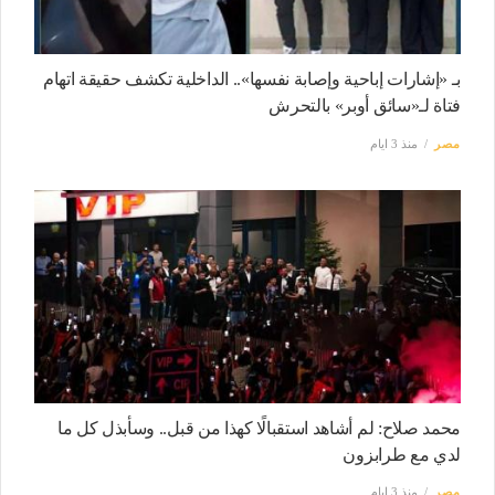
بـ «إشارات إباحية وإصابة نفسها».. الداخلية تكشف حقيقة اتهام
فتاة لـ«سائق أوبر» بالتحرش
مصر
منذ 3 ايام
محمد صلاح: لم أشاهد استقبالًا كهذا من قبل.. وسأبذل كل ما
لدي مع طرابزون
مصر
منذ 3 ايام