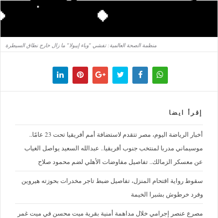
منظمة الصحة العالمية: تفشي "وباء إيبولا" ما زال خارج نطاق السيطرة
إقرأ ايضا
أخبار الرياضة اليوم، مصر تتقدم لاستضافة أمم أفريقيا تحت 23 عامًا..
موسيماني مدربا لمنتخب جنوب أفريقيا.. عبدالله السعيد يواصل الغياب
عن معسكر الزمالك.. تفاصيل مفاوضات الأهلي لضم محمود صلاح
سقوط رواية اقتحام المنزل، تفاصيل ضبط تاجر مخدرات بحوزته هيروين
وفرد خرطوش بشبرا الخيمة
مصرع عنصر إجرامي خلال مداهمة أمنية بقرية ميت محسن في ميت غمر