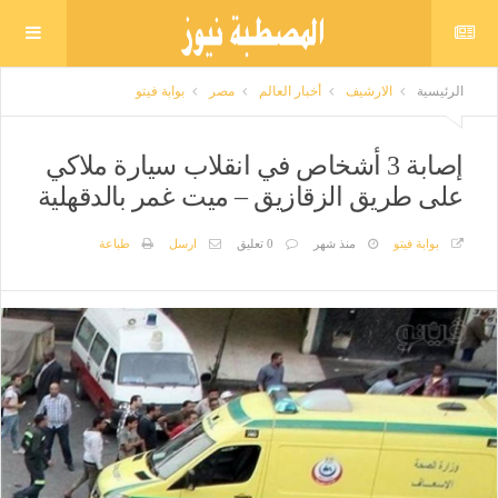
الرئيسية
الارشيف
أخبار العالم
مصر
بوابة فيتو
إصابة 3 أشخاص في انقلاب سيارة ملاكي
على طريق الزقازيق – ميت غمر بالدقهلية
بوابة فيتو
منذ شهر
0 تعليق
ارسل
طباعة