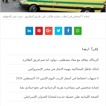
إصابة 3 أشخاص في انقلاب سيارة ملاكي على طريق الزقازيق – ميت غمر بالدقهلية
إقرأ ايضا
الزمالك يتعاقد مع معاذ مصطفى «بولو» لتدعيم فريق الطائرة
إحالة عاطل للمحاكمة بتهمة الاتجار في مخدر الإستروكس
6 جنيهات انخفاضا في أسعار الزيت اليوم الإثنين 10 أغسطس 2026
إصابة شخصين في مشاجرة بقرية الرحمانية في نجع حمادي بقنا
الصحة اللبنانية تعلن حصيلة جديدة لضحايا العدوان الإسرائيلي