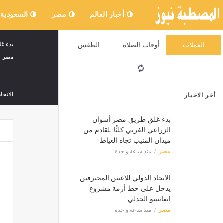
أخبار العالم
مصر
السعودية
بدء غل
العملات
أوقات الصلاة
الطقس
مصر
الاتحا
أخر الاخبار
مصر
بدء غلق طريق مصر أسوان
الزراعي الغربي كليًّا للقادم من
ميدان المنيب تجاه العياط
جاء بع
مصر
منذ ساعة واحدة
مصر
الاتحاد الدولي للاعبين المحترفين
وزارة 
يدخل على خط أزمة مشروع
انفانتينو الجدلي
مصر
مصر
منذ ساعة واحدة