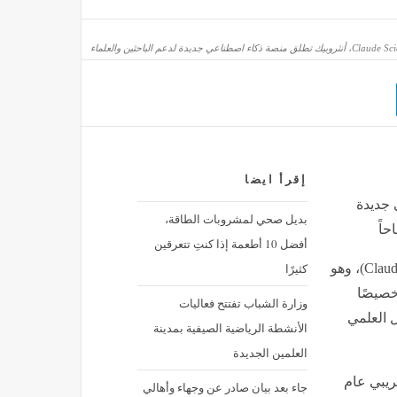
إقرأ ايضا
 من عدوان ثلاثي وشيك على المملكة العربية السعودية
اعي جديدة
بديل صحي لمشروبات الطاقة،
أفضل 10 أطعمة إذا كنتِ تتعرقين
كثيرًا
إطلاق تطبيق كلود ساينس (Claude Science)، وهو
اختار المكان الذي يمنحه المساحة مثل ميسي
خصيصًا
وزارة الشباب تفتتح فعاليات
 العلمي
الأنشطة الرياضية الصيفية بمدينة
العلمين الجديدة
صدار تجريبي عام
جاء بعد بيان صادر عن وجهاء وأهالي