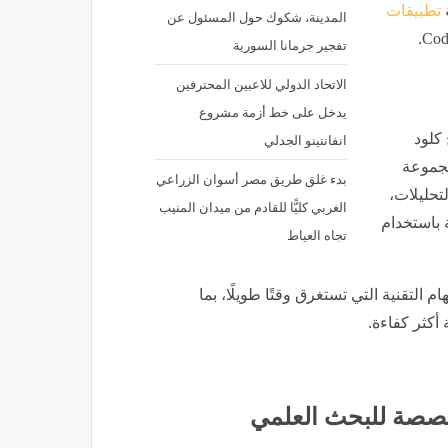
تطبيقات
المدينة، شكوك حول المسئول عن
تفجير جرمانا السورية
الاتحاد الدولي للاعبين المحترفين
يدخل على خط أزمة مشروع
ذج كلود
انفانتينو الجدلي
مجموعة
بدء غلق طريق مصر أسوان الزراعي
تحليلات،
الغربي كليًّا للقادم من ميدان المنيب
ة باستخدام
تجاه العياط
Claude S صُمم لتبسيط المهام التقنية التي تستغرق وقتًا طويلًا، بما
 أكثر كفاءة.