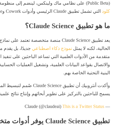
(Public Beta) على نظامي ماك ولينكس، لينضم إلى منظومة
كلود
التي تشمل تطبيق Claude الرئيسي وأدوات Cowork وCode.
ما هو تطبيق Claude Science؟
يعد تطبيق Claude Science منصة متخصصة تعتمد على نما
الحالية، لكنه لا يمثل
نموذج ذكاء اصطناعي
جديدًا، بل يقدم 
متقدمة من الأدوات العلمية التي تساعد الباحثين على تنفيذ ال
والاتصال بقواعد البيانات العلمية، وتشغيل العمليات الحسابي
البنية التحتية الخاصة بهم.
وأكدت أنثروبيك أن تطبيق cience
يسمح للباحثين بالتركيز على تطوير أبحاثهم وإنتاج نتائج علمية
This is a Twitter Status
— Claude (@claudeai)
تطبيق Claude Science يوفر أدوات متخصصة للبحث العلمي