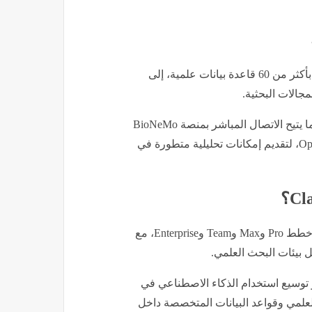
من أبرز مزايا تطبيق Claude Science دعمه الاتصال المباشر بأكثر من 60 قاعدة بيانات علمية، إلى
الات البحثية.
كما يعتمد التطبيق على NVIDIA BioNeMo Agent Toolkit، ما يتيح الاتصال المباشر بمنصة BioNeMo
والاستفادة من نماذج متقدمة مثل Evo 2 وBoltz-2 وOpenFold3، لتقديم إمكانات تحليلية متطورة في
أوضحت أنثروبيك أن تطبيق Claude Science متاح لمشتركي خطط Pro وMax وTeam وEnterprise، مع
ل بيئات البحث العلمي.
ن أنثروبيك نحو توسيع استخدام الذكاء الاصطناعي في
 العلمي وقواعد البيانات المتخصصة داخل