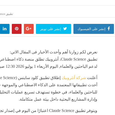
 2026، الحد الأدنى المتوقع والكليات المتاحة لطلاب علمي علوم
منذ ساعة واحدة
تطبيق Claude Science، أنثروبيك تطلق منصة ذكاء اصطناعي جديدة لدعم الباحثين والعلماء
إنشر على الفيسبوك
إنشر على تويتر
التشكيلية" يعلن نتيجة الفرز الأول لصالون الشباب في دورته الـ 36 ومواعيد تسليم الأعمال المقبولة
منذ ساعة واحدة
نعرض لكم زوارنا أهم وأحدث الأخبار فى المقال الاتي:
يقبل اعتذار الفيفا ويثني على شجاعة إنفانتينو
تقارير استخباراتية تحذر
تطبيق Claude Science، أنثروبيك تطلق منصة ذكاء اصطن
منذ ساعة واحدة
مصر
منذ ساعة واحدة
لدعم الباحثين والعلماء, اليوم الأربعاء 1 يوليو 2026 12:30 صباحاً
أعلنت
شركة أنثروبيك
شريف حبيب: محمد صلاح 
أحدث تطبيقاتها المعتمدة على الذكاء الاصطناعي والموجهة 
مصر
منذ ساعة واحدة
للباحثين والعلماء، في خطوة تستهدف تسريع عمليات التحليل
وإدارة المشاريع البحثية داخل بيئة عمل متكاملة.
ويتوفر تطبيق Claude Science اعتبارًا من اليوم في إ