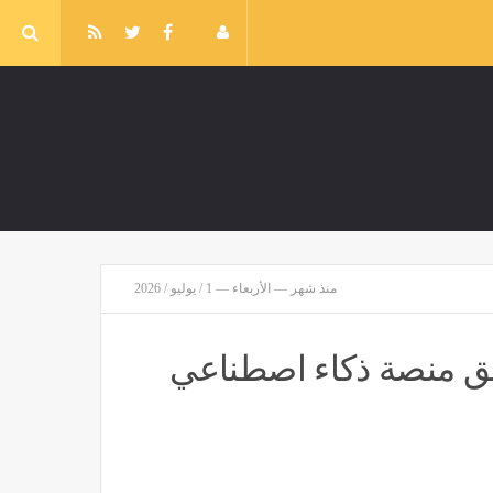
منذ شهر — الأربعاء — 1 / يوليو / 2026
، أنثروبيك تطلق منصة ذكاء اصطناعي
بديل صحي لمشروبات الطاقة، أفضل 10 أطعمة إذا كنتِ تتعرقين كثيرًا
مصر
منذ ساعة واحدة