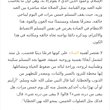
الإسلام، وعمود الدين الذي لا يقوم إلا به، وهي أول ما يُحاسب
عليه العبد يوم القيامة. تمثل الصلاة صلة مباشرة بين العبد
وربه، حيث يقف المسلم خمس مرات في اليوم ليناجي
خالقه، معترفًا بفضله ومستمدًا منه العون والقوة، هذا
الانتظام في العبادة يغرس في نفس المسلم الانضباط
والالتزام، ويذكره دائمًا بواجبه تجاه خالقه ومكانته في هذا
الكون.
لا تقتصر أهمية
الصلاة
على كونها فرضًا دينيًا فحسب، بل تمتد
لتشمل أبعادًا نفسية وروحية عميقة. ففيها يجد المسلم سكينة
وطمأنينة لروحه، وراحة لباله من ضغوط الحياة ومشاغلها.
إنها محطة للتزود بالصبر والثبات، ومصدر للتطهير من
الذنوب والخطايا، كما قال النبي صلى الله عليه وسلم: "أرأيتم
لو أن نهرًا بباب أحدكم يغتسل منه كل يوم خمس مرات، هل
يبقى من درنه شيء؟ قالوا: لا يبقى من درنه شيء. قال:
فذلك مثل الصلوات الخمس، يمحو الله بهن الخطايا".