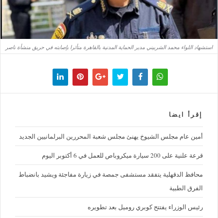
استشهاد اللواء محمد الشربيني مدير الحماية المدنية بالقاهرة متأثرا بإصابته في حريق منشأة ناصر
إقرأ ايضا
أمين عام مجلس الشيوخ يهنئ مجلس شعبة المحررين البرلمانيين الجديد
قرعة علنية على 200 سيارة ميكروباص للعمل في 6 أكتوبر اليوم
محافظ الدقهلية يتفقد مستشفى جمصة في زيارة مفاجئة ويشيد بانضباط
الفرق الطبية
رئيس الوزراء يفتتح كوبري روميل بعد تطويره