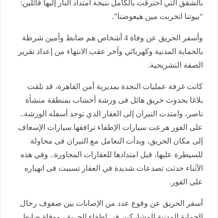
بالشقق التي احترقت بالكامل نتيجة امتداد النار إليها قائلين:
“بيوتنا اتخربت مين هيعوضنا”.
وأسفر الحريق عن وفاة 4 أشخاص هم ضابط وأمين شرطة
بالحماية المدنية وكهربائي وآخر عقب الانتهاء من إعداد تقرير
الصفة التشريحية.
كانت غرفة عمليات النجدة بمديرية أمن القاهرة، قد تلقت
بلاغا بحدوث حريق هائل فى ورشة أخشاب بمنطقة منشأة
ناصر، وامتدت النيران إلى العقار الذي توجد أسفله الورشة..
على الفور هرعت سيارات الإطفاء ترافقها سيارات الإسعاف
إلى مكان الحريق، وبدأت التعامل مع النيران فى محاولة
للسيطرة عليها، قبل امتدادها للعقارات المجاورة.. وفي هذه
الأثناء حدثت تصدعات شديدة في العقار تسببت فى انهياره
على الفور.
أسفر الحريق عن وقوع عدد من الإصابات بين صفوف رجال
الحماية المدنية المشاركين فى إطفاء الحريق، ووفاة ضابط