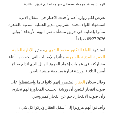
الزمالك يتعاقد مع معاذ مصطفى «بولو» لتدعيم فريق الطائرة
نعرض لكم زوارنا أهم وأحدث الأخبار فى المقال الاتي:
استشهاد اللواء محمد الشربيني مدير الحماية المدنية بالقاهرة
متأثرا بإصابته في حريق منشأة ناصر, اليوم الأربعاء 1 يوليو
2026 09:27 صباحاً
استشهد
اللواء الدكتور محمد الشربيني
، مدير
الإدارة العامة
للحماية المدنية بالقاهرة
، متأثرا بالإصابات التي لحقت به أثناء
مشاركته في عمليات إخماد الحريق الهائل الذي اندلع صباح
أمس الثلاثاء بورشة نجارة بمنطقة منشية ناصر.
وقال سكان
العقار
المتضرر إنهم كانوا نياما واستيقظوا على
صوت انفجار ليتضح أن ورشة الخشب المجاورة لهم تحترق
وأن صوت الانفجار ناجم عن انفجار كمبروسر.
وأضافوا أنهم هرولوا إلى أسفل العقار وتركوا كل شيء