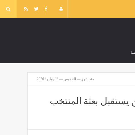
سا
دراسة هتغير مفاهيمك، علاقة شرب الماء أثناء الوجبات بالشعور بالشبع
منذ شهر — الخميس — 2 / يوليو / 2026
مصر
منذ 51 دقيقة
يستقبل بعثة المنتخب
اختبارات القبول في المعاهد الفنية الصحية الشرطية 2026
مصر
منذ ساعة واحدة