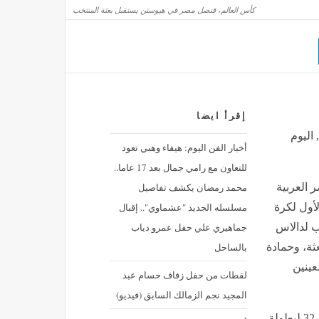
كأس العالم، قنصل مصر في هيوستن يستقبل بعثة المنتخب
إقرأ ايضا
اليوم
أخبار الفن اليوم: هيفاء وهبي تعود
للتعاون مع رامي جمال بعد 17 عاما..
محمد رمضان يكشف تفاصيل
 العربية
مسلسله الجديد "عشماوي".. إقبال
لأول لكرة
جماهيري علي حفل عمرو دياب
ب لدالاس
بالساحل
ثة، وحمادة
عينين
لقطات من حفل زفاف حسام عبد
المجيد نجم الزمالك السابق (فيديو)
ويستعد منتخب مصر لمواجهة أستراليا غدًا الجمعة في دور الـ32 لبطولة