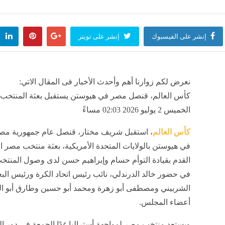
ة عنوان، شاهد مقر حفل زفاف كريستيانو رونالدو وجورجينا رودريجيز (صور)
منذ ساعة واحدة
إنشر على الفيسبوك
إنشر على تويتر
وم، البلطي بـ 68 بعد الانخفاض والبوري والماكريل يبدآن بـ 150جنيها
منذ ساعة واحدة
نعرض لكم زوارنا أهم وأحدث الأخبار فى المقال الاتي:
كأس العالم، قنصل مصر في هيوستن يستقبل بعثة المنتخب, 
روفات كلية التجارة جامعة عين شمس انتظام وانتساب
الخميس 2 يوليو 2026 02:03 مساءً
منذ ساعة واحدة
كأس العالم
، استقبل شريف مختار، قنصل عام جمهورية مصر
في هيوستن بالولايات المتحدة الأمريكية، بعثة منتخب مصر ا
لف ترامب يسعد، الخارجية الأمريكية تكافئ رئيس كولومبيا الجديد بـ مليار دولار
القدم بقيادة التوأم حسام وإبراهيم حسن لدى وصول المنتخ
منذ ساعة واحدة
في حضور خالد الدرندلي، نائب رئيس اتحاد الكرة ورئيس البع
الشربيني ومصطفى أبو زهرة ومحمد أبو حسين وطارق أبو ال
أعضاء المجلس.