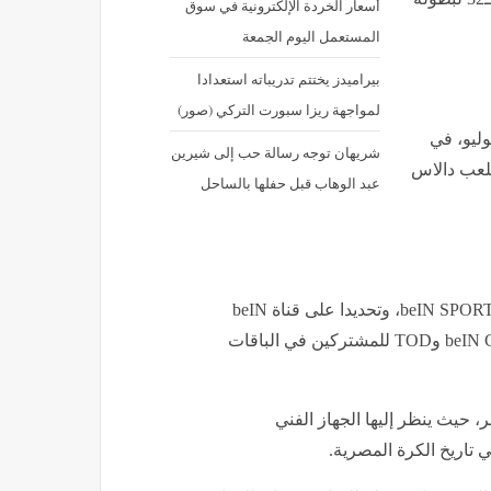
أسعار الخردة الإلكترونية في سوق
المستعمل اليوم الجمعة
بيراميدز يختتم تدريباته استعدادا
لمواجهة ريزا سبورت التركي (صور)
رر أن تقام مباراة مصر ضد أستراليا غدا الجمعة 3 يوليو، في
شريهان توجه رسالة حب إلى شيرين
ملعب دالاس
عبد الوهاب قبل حفلها بالساحل
عبر شبكة قنوات beIN SPORTS، وتحديدا على قناة beIN
SPORTS MAX، كما ستكون متاحة عبر منصتي beIN CONNECT وTOD للمشتركين في الباقات
حيث ينظر إليها الجهاز الفني
 تاريخ الكرة المصرية.