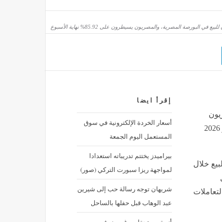
ع في البورصة المصرية، والمصريون يسيطرون على 85.92% نهاية الأسبوع
إقرأ ايضا
يون
أسعار الخردة الإلكترونية في سوق
يسيطرون على 85.92% نهاية الأسبوع, اليوم الخميس 2 يوليو 2026
المستعمل اليوم الجمعة
بيراميدز يختتم تدريباته استعدادا
بيع خلال
لمواجهة ريزا سبورت التركي (صور)
شريهان توجه رسالة حب إلى شيرين
لتعاملات
عبد الوهاب قبل حفلها بالساحل