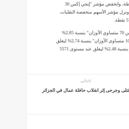
30 محدد الأوزان" بنسبة 2.16% ليغلق عند مستوى 61744 نقطة، وانخفض مؤشر "إيجي إكس 30
بنسبة 2.14% ليغلق عند مستوى 23486 نقطة، ونزل مؤشر الأسهم منخفضة التقلبات
كما انخفض مؤشر الشركات المتوسطة والصغيرة "إيجي إكس 70 متساوي الأوزان" بنسبة 2.85%
ليغلق عند مستوى 15069 نقطة، وهبط مؤشر "إيجى إكس 100 متساوى الأوزان" بنسبة 2.74% ليغلق
عند مستوى 20615 نقطة، وتراجع مؤشر الشريعة الإسلامية بنسبة 2.48% ليغلق عند مستوى 5571
التالى
تلى وجرحى إثر انقلاب حافلة عمال في الجزائر