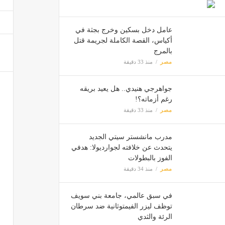
مصر
عامل دخل بسكين وخرج بجثة في
تنسيق الجامعات 2026، أبرز
أكياس، القصة الكاملة لجريمة قتل
مصر
بالمرج
مصر
منذ 33 دقيقة
غلق جز
جواهرجي هنيدي.. هل يعيد بريقه
مصر
رغم أزماته؟!
مصر
منذ 33 دقيقة
مدرب مانشستر سيتي الجديد
يتحدث عن خلافته لجوارديولا: هدفي
الفوز بالبطولات
مصر
منذ 34 دقيقة
في سبق عالمي، جامعة بني سويف
توظف ليزر الفيمتوثانية ضد سرطان
الرئة والثدي