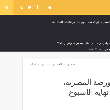
سعر جرام الذهب اليوم بعد الارتفاعات المتتالية؟
جواهرجي هنيدي.. هل يعيد بريقه رغم أزماته؟!
مصر
منذ 33 دقيقة
منذ شهر — الخميس — 2 / يوليو / 2026
بورصة المصرية،
جدول مباريات دوري الجمهورية للناشئين مواليد 2009
مصر
منذ 34 دقيقة