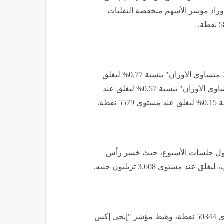
نسبة 1.02% ليغلق عند مستوى 23244 نقطة، وزاد مؤشر الأسهم منخفضة التقلبات
وصعد مؤشر الشركات المتوسطة والصغيرة "إيجي إكس 70 متساوي الأوزان" بنسبة 0.77% ليغلق
عند مستوى 15185 نقطة، وصعد مؤشر "إيجى إكس 100 متساوى الأوزان" بنسبة 0.57% ليغلق عند
 أول جلسات الأسبوع، حيث خسر رأس
وهبط مؤشر "إيجي إكس 30" بنسبة 2.14% ليغلق عند مستوى 50344 نقطة، وهبط مؤشر "إيجى إكس