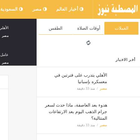
أخبار العالم
مصر
السعودية
الأهل
العملات
أوقات الصلاة
الطقس
مصر
عامل 
أخر الاخبار
مصر
الأهلي يتدرب على فترتين في
معسكره بإسبانيا
مدرب م
مصر
منذ 33 دقيقة
مصر
هدوء بعد العاصفة، ماذا حدث لسعر
في سب
جرام الذهب اليوم بعد الارتفاعات
مصر
المتتالية؟
مصر
منذ 33 دقيقة
"الرقا