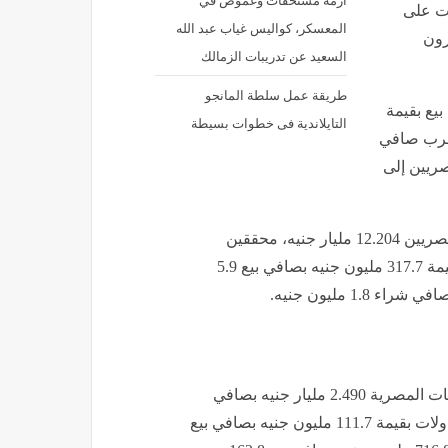
أزمة مستحقات وغموض في
 التعاملات على
المعسكر، كواليس غياب عبد الله
رون
السعيد عن تدريبات الزمالك
طريقة عمل سلطة المانجو
يع بقيمة
التايلاندية فى خطوات بسيطة
العرب صافي
لمصريين إلى
وعلى صعيد تعاملات الأفراد والمؤسسات، بلغت تعاملات المصريين 12.204 مليار جنيه، محققين
صافي بيع بنحو 64 مليون جنيه، فيما سجل العرب تداولات بقيمة 317.7 مليون جنيه بصافي بيع 5.9
وبالنسبة لتعاملات المؤسسات، بلغت قيمة تداولات المؤسسات المصرية 2.490 مليار جنيه بصافي
شراء 294.9 مليون جنيه، بينما سجلت المؤسسات العربية تداولات بقيمة 111.7 مليون جنيه بصافي بيع