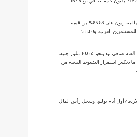
64 مليون جنيه، وسجلت المؤسسات الأجنبية تداولات بقيمة 716.8 مليون جنيه بصافي بيع 162.8
وعلى أساس التعاملات منذ بداية العام، استحوذ المستثمرون المصريون على 85.86% من قيمة
التداول للأسهم المقيدة بعد استبعاد الصفقات، مقابل 7.40% للمستثمرين العرب، و8.80%
كما أظهرت البيانات أن المستثمرين الأجانب سجلوا منذ بداية العام صافي بيع بنحو 10.655 مليار جنيه،
ستثمرين العرب نحو 9.282 مليار جنيه، ما يعكس استمرار الضغوط البيعية من
.
ربعاء أول أيام يوليو، وسجل رأس المال