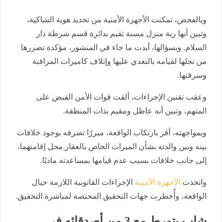
وبالفحص، تمكنت الأجهزة الأمنية من تحديد هوية الشاكية،
وتبين أنها ربة منزل مسنة تقيم بدائرة قسم شرطة دار
السلام. وبسؤالها، أيدت ما جاء في المنشور، مؤكدة تضررها
من نجلها لقيامه بالتعدي عليها وإتلاف كاميرات المراقبة
وسرقتها.
وعقب تقنين الإجراءات، ألقت قوات الأمن القبض على
المتهم، وتبين أنه عاطل ومقيم بذات المنطقة.
وبمواجهته، أقر بارتكاب الواقعة، مبررًا تصرفه بوجود خلافات
بينه وبين والدته بشأن الميراث الخاص بالعقار محل إقامتهما،
إلى جانب خلافات بسبب عدم قيامها بمساعدته ماديًا.
واتخذت
الأجهزة الأمنية
الإجراءات القانونية اللازمة حيال
الواقعة، وأُخطرت جهات التحقيق المختصة لمباشرة التحقيق.
شاب يتورط مع 3 من أصدقائه في