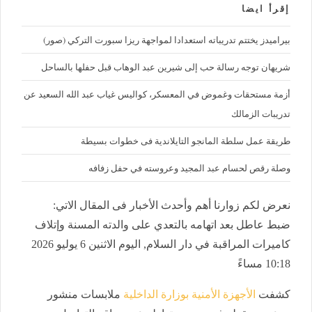
إقرأ ايضا
بيراميدز يختتم تدريباته استعدادا لمواجهة ريزا سبورت التركي (صور)
شريهان توجه رسالة حب إلى شيرين عبد الوهاب قبل حفلها بالساحل
أزمة مستحقات وغموض في المعسكر، كواليس غياب عبد الله السعيد عن
تدريبات الزمالك
طريقة عمل سلطة المانجو التايلاندية فى خطوات بسيطة
وصلة رقص لحسام عبد المجيد وعروسته في حفل زفافه
نعرض لكم زوارنا أهم وأحدث الأخبار فى المقال الاتي:
ضبط عاطل بعد اتهامه بالتعدي على والدته المسنة وإتلاف
كاميرات المراقبة في دار السلام, اليوم الاثنين 6 يوليو 2026
10:18 مساءً
كشفت
الأجهزة الأمنية بوزارة الداخلية
ملابسات منشور