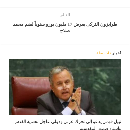
التالى
طرابزون التركى يعرض 17 مليون يورو سنوياً لضم محمد
صلاح
أخبار
ذات صلة
نبيل فهمى يدعو إلى تحرك عربى ودولى عاجل لحماية القدس
وإسناد صمود المقدسيين