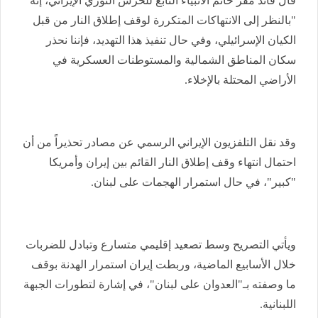
قال قائد مقر خاتم الأنبياء التابع للحرس الثوري الإيراني، إنه
"بالنظر إلى الانتهاكات المتكررة لوقف إطلاق النار من قبل
الكيان الإسرائيلي، وفي حال تنفيذ هذا التهديد، فإننا نحذر
سكان المناطق الشمالية والمستوطنات العسكرية في
الأراضي المحتلة بالإخلاء.
وقد نقل التلفزيون الإيراني الرسمي عن مصادر تحذيراً من أن
احتمال انتهاء وقف إطلاق النار القائم بين إيران وأمريكا
"كبير"، في حال استمرار الهجمات على لبنان.
ويأتي التصريح وسط تصعيد إقليمي متسارع وتبادل للضربات
خلال الأسابيع الماضية، ️وربطت إيران استمرار الهدنة بوقف
ما وصفته بـ"العدوان على لبنان"، في إشارة لتطورات الجبهة
اللبنانية.